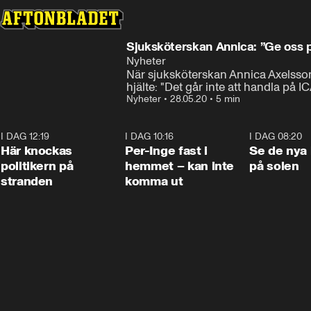
Sjuksköterskan Annica: ”Ge oss p
Nyheter
När sjuksköterskan Annica Axelsson i
hjälte: "Det går inte att handla på IC
Nyheter
•
28.05.20
•
5 min
I DAG 12:19
0:45
I DAG 10:16
1:26
I DAG 08:20
Här knockas
Per-Inge fast i
Se de nya 
politikern på
hemmet – kan inte
på solen
stranden
komma ut