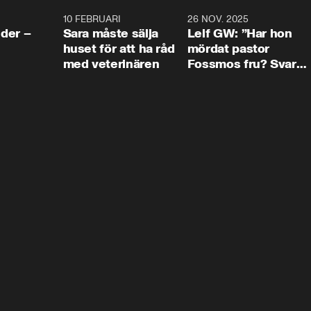
4:24
10 FEBRUARI
4:13
26 NOV. 2025
8:1
der –
Sara måste sälja
Leif GW: ”Har hon
huset för att ha råd
mördat pastor
med veterinären
Fossmos fru? Svar
nej.”