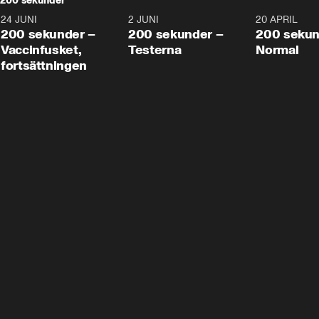
200 sekunder
24 JUNI
5:00
2 JUNI
4:23
20 APRIL
200 sekunder –
200 sekunder –
200 sekun
Vaccinfusket,
Testerna
Normal
fortsättningen