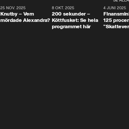
SE ALLA
3
25 NOV. 2025
31:05
8 OKT. 2025
4:29
4 JUNI 2025
Knutby – Vem
200 sekunder –
Finansmin
mördade Alexandra?
Köttfusket: Se hela
125 procent
programmet här
"Skattever
viktig uppg