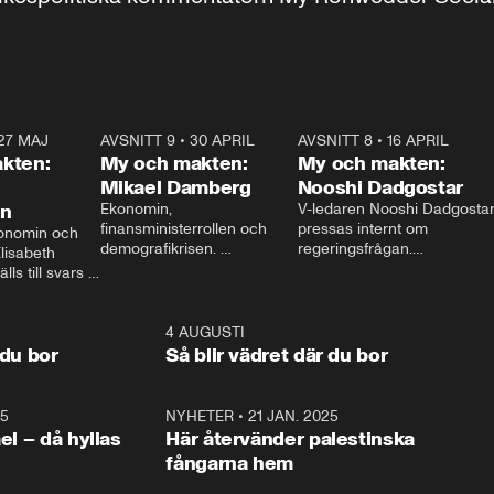
27 MAJ
3:51
AVSNITT 9
•
30 APRIL
24:00
AVSNITT 8
•
16 APRIL
25:1
kten:
My och makten:
My och makten:
Mikael Damberg
Nooshi Dadgostar
on
Ekonomin, 
V-ledaren Nooshi Dadgostar
finansministerrollen och 
pressas internt om 
onomin och 
demografikrisen. 
regeringsfrågan.

lisabeth 
Oppositionen ställs till svars 
I Aftonbladets 
ls till svars 
när Socialdemokraternas 
partiledarutfrågning ”My 
stern gästar 
Mikael Damberg gästar My 
och Makten” sätter hon ner 
My och Makten. 
och Makten. 
foten mot kritikerna:

1:06
4 AUGUSTI
1:0
– Vi ställer upp i val. Ska vi 
 du bor
Så blir vädret där du bor
vara med så sitter vi förstås 
25
1:22
NYHETER
•
21 JAN. 2025
0:5
ael – då hyllas
Här återvänder palestinska
fångarna hem