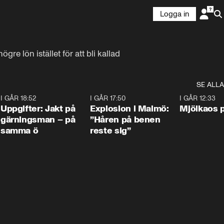
Logga in
 lön istället för att bli kallad 
SE ALLA
5
I GÅR 18:52
0:33
I GÅR 17:50
1:10
I GÅR 12:33
Uppgifter: Jakt på
Explosion i Malmö:
Mjölkaos p
gärningsman – på
”Håren på benen
samma ö
reste sig”