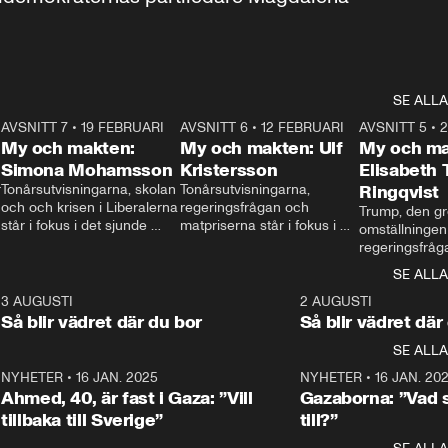
SE ALLA
7
AVSNITT 7
•
19 FEBRUARI
24:30
AVSNITT 6
•
12 FEBRUARI
27:30
AVSNITT 5
•
My och makten:
My och makten: Ulf
My och ma
Simona Mohamsson
Kristersson
Elisabeth
 
Tonårsutvisningarna, skolan 
Tonårsutvisningarna, 
Ringqvist
och och krisen i Liberalerna 
regeringsfrågan och 
Trump, den gr
står i fokus i det sjunde 
matpriserna står i fokus i 
omställningen
avsnittet av ”My och 
det sjätte avsnittet av ”My 
regeringsfråga
makten”. Se när 
och makten”. Se när 
centrum i det 
SE ALLA
Aftonbladets inrikespolitiska 
Aftonbladets inrikespolitiska 
avsnittet av ”
kommentator My 
kommentator My 
6
3 AUGUSTI
1:06
2 AUGUSTI
Makten”. Se nä
Rohwedder ställer 
Rohwedder ställer 
Så blir vädret där du bor
Så blir vädret där
Aftonbladets in
utbildnings- och 
statsminister Ulf Kristersson 
kommentator 
SE ALLA
integrationsminister Simona 
till svars.
Rohwedder stäl
Mohamsson till svars.
Centerpartiets
2
NYHETER
•
16 JAN. 2025
1:01
NYHETER
•
16 JAN. 20
Thand Ring till
Ahmed, 40, är fast i Gaza: ”Vill
Gazaborna: ”Vad s
tillbaka till Sverige”
till?”