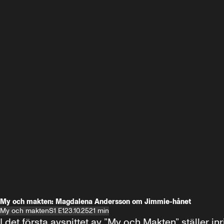
My och makten: Magdalena Andersson om Jimmie-hånet
My och makten
S1 E1
23.10.25
21 min
I det första avsnittet av ”My och Makten” ställe