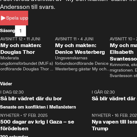
Andersson till svars.
Spela upp
1
Säsong
AVSNITT 12
•
11 JUNI
26:27
AVSNITT 11
•
4 JUNI
23:40
AVSNITT 10
•
My och makten:
My och makten:
My och ma
Douglas Thor
Denice Westerberg
Elisabeth
Moderata 
Ungsvenskarnas 
Svantess
ungdomsförbundet (MUF:s) 
förbundsordförande Denice 
Kvinnorna, ek
ordförande Douglas Thor 
Westerberg gästar My och 
migrationen. E
gästar My och makten. I 
makten. I avsnittet 
Svantesson stäl
avsnittet diskuteras 
diskuteras migrationsfrågan 
när finansmini
Väder
tonårsutvisningarna och hur 
och hur SD ska locka 
Moderaterna ska locka 
kvinnliga väljare. 
I DAG 02:30
1:06
I GÅR 02:30
väljare till valet i höst. 
Så blir vädret där du bor
Så blir vädret där
Senaste om konflikten i Mellanöstern
NYHETER
•
17 FEB. 2025
0:45
NYHETER
•
16 FEB. 20
500 dagar av krig i Gaza – se
Nya vapen till Isr
förödelsen
Trump