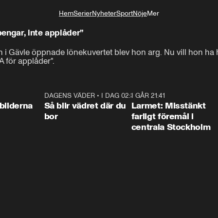
Hem
Serier
Nyheter
Sport
Nöje
Mer
Livsstil
engar, inte applåder”
 Gävle öppnade lönekuvertet blev hon arg. Nu vill hon ha högre
A för applåder".
0:31
DAGENS VÄDER
•
I DAG 02:30
1:06
I GÅR 21:41
0:3
bilderna
Så blir vädret där du
Larmet: Misstänkt
bor
farligt föremål i
centrala Stockholm