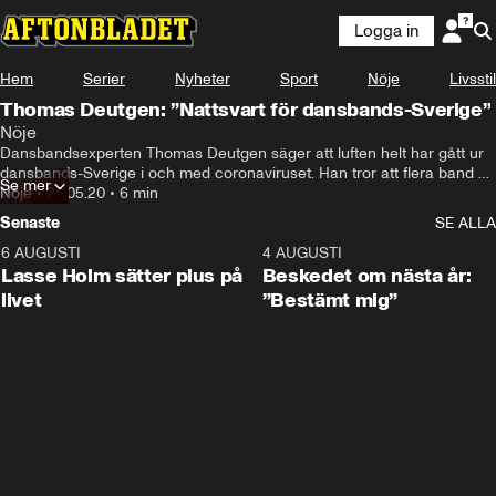
Logga in
Hem
Serier
Nyheter
Sport
Nöje
Livsstil
Thomas Deutgen: ”Nattsvart för dansbands-Sverige”
Nöje
Dansbandsexperten Thomas Deutgen säger att luften helt har gått ur 
dansbands-Sverige i och med coronaviruset. Han tror att flera band 
Se mer
och arrangörer kan få det svårt att överleva.
Nöje
•
28.05.20
•
6 min
Senaste
SE ALLA
6 AUGUSTI
1:04
4 AUGUSTI
Lasse Holm sätter plus på
Beskedet om nästa år:
livet
”Bestämt mig”