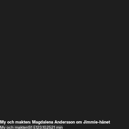
My och makten: Magdalena Andersson om Jimmie-hånet
My och makten
S1 E1
23.10.25
21 min