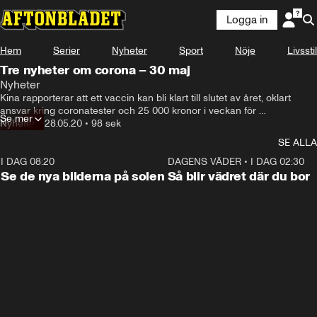
Logga in
Hem
Serier
Nyheter
Sport
Nöje
Livsstil
Tre nyheter om corona – 30 maj
Nyheter
Kina rapporterar att ett vaccin kan bli klart till slutet av året, oklart 
ansvar kring coronatester och 25 000 kronor i veckan för 
Se mer
coronapersonal i Region Västernorrland.
Nyheter
•
28.05.20
•
98 sek
SE ALLA
I DAG 08:20
0:19
DAGENS VÄDER
•
I DAG 02:30
Se de nya bilderna på solen
Så blir vädret där du bor