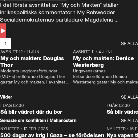
I det första avsnittet av ”My och Makten” ställer 
inrikespolitiska kommentatorn My Rohwedder 
Socialdemokraternas partiledare Magdalena 
Andersson till svars.
1
SE ALLA
AVSNITT 12
•
11 JUNI
26:27
AVSNITT 11
•
4 JUNI
2
My och makten: Douglas
My och makten: Denice
Thor
Westerberg
Moderata ungdomsförbundet 
Ungsvenskarnas 
(MUF:s) ordförande Douglas Thor 
förbundsordförande Denice 
gästar My och makten. I avsnittet 
Westerberg gästar My och makten.
diskuteras tonårsutvisningarna och 
avsnittet diskuteras migrationsfrå
hur Moderaterna ska locka väljare till 
och hur SD ska locka kvinnliga 
Väder
SE ALLA
valet i höst. 
väljare. 
I DAG 02:30
1:06
I GÅR 02:30
Så blir vädret där du bor
Så blir vädr
Senaste om konflikten i Mellanöstern
SE ALLA
NYHETER
•
17 FEB. 2025
0:45
NYHETER
•
16 F
500 dagar av krig i Gaza – se förödelsen
Nya vapen ti