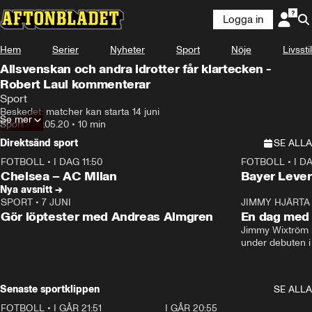
Logga in
Hem
Serier
Nyheter
Sport
Nöje
Livsstil
Allsvenskan och andra idrotter får klartecken -
Robert Laul kommenterar
Sport
Beskedet: matcher kan starta 14 juni
Se mer
Sport
•
29.05.20
•
10 min
Direktsänd sport
SE ALLA
FOTBOLL
•
I DAG 11:50
FOTBOLL
•
I D
Plus
Plus
Chelsea – AC Milan
Bayer Lever
Nya avsnitt →
SPORT
•
7 JUNI
16:36
JIMMY HJÄRTA
Gör löptester med Andreas Almgren
En dag med 
Jimmy Wixtröm 
under debuten i
Senaste sportklippen
SE ALLA
FOTBOLL
•
I GÅR 21:51
0:31
I GÅR 20:55