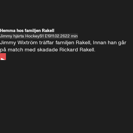
Hemma hos familjen Rakell
Jimmy hjärta Hockey
S1 E19
11.02.26
22 min
Jimmy Wixtröm träffar familjen Rakell, Innan han går 
på match med skadade Rickard Rakell.
Andra sidan
FOTBOLL
•
17 JUNI 2024
12:58
FOTBOLL
•
19 
Träffar Emil Forsberg i New York
Hemma hos A
Florida
60 minuter ⚽️⚽️⚽️
SE ALLA
18 JUNI
1:00:38
17 JUNI
Plus
Plus
60 minuter – bara om AIK
60 minuter
60 minuter 🏒 🥅 🏒
SE ALLA