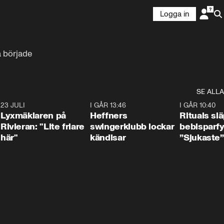
Logga in
a började
SE ALLA
7
23 JULI
2:02
I GÅR 13:46
0:55
I GÅR 10:40
Lyxmäklaren på
Heffners
Rituals sl
Rivieran: "Lite friare
swingerklubb lockar
bebisparf
här"
kändisar
”Sjukaste”