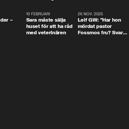
4:24
10 FEBRUARI
4:13
26 NOV. 2025
8:1
der –
Sara måste sälja
Leif GW: ”Har hon
huset för att ha råd
mördat pastor
med veterinären
Fossmos fru? Svar
nej.”