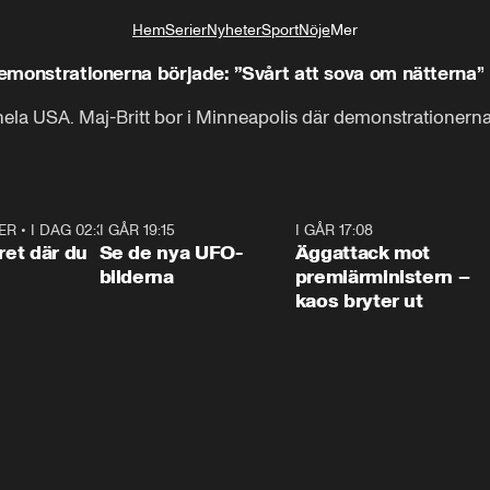
Hem
Serier
Nyheter
Sport
Nöje
Mer
Livsstil
demonstrationerna började: ”Svårt att sova om nätterna”
ela USA. Maj-Britt bor i Minneapolis där demonstrationern
ER
•
I DAG 02:30
1:06
I GÅR 19:15
0:36
I GÅR 17:08
0:3
ret där du
Se de nya UFO-
Äggattack mot
bilderna
premiärministern –
kaos bryter ut