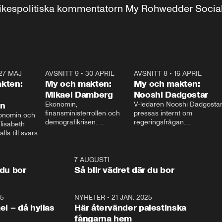
r inrikespolitiska kommentatorn My Rohwedder Soci
27 MAJ
3:51
AVSNITT 9
•
30 APRIL
24:00
AVSNITT 8
•
16 APRIL
25:1
kten:
My och makten:
My och makten:
Mikael Damberg
Nooshi Dadgostar
on
Ekonomin, 
V-ledaren Nooshi Dadgostar
finansministerrollen och 
pressas internt om 
onomin och 
demografikrisen. 
regeringsfrågan.

lisabeth 
Oppositionen ställs till svars 
I Aftonbladets 
ls till svars 
när Socialdemokraternas 
partiledarutfrågning ”My 
stern gästar 
Mikael Damberg gästar My 
och Makten” sätter hon ner 
My och Makten. 
och Makten. 
foten mot kritikerna:

1:06
7 AUGUSTI
1:0
– Vi ställer upp i val. Ska vi 
 du bor
Så blir vädret där du bor
vara med så sitter vi förstås 
25
1:22
NYHETER
•
21 JAN. 2025
0:5
ael – då hyllas
Här återvänder palestinska
fångarna hem