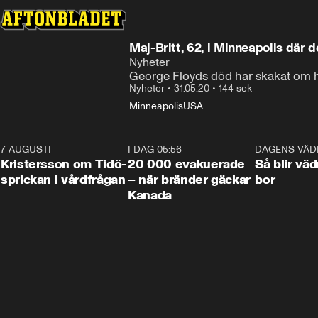
Maj-Britt, 62, i Minneapolis där 
Nyheter
George Floyds död har skakat om h
Nyheter
•
31.05.20
•
144 sek
Minneapolis
USA
7 AUGUSTI
0:42
I DAG 05:56
0:38
DAGENS VÄD
Kristersson om Tidö-
20 000 evakuerade
Så blir väd
sprickan i vårdfrågan
– när bränder gäckar
bor
Kanada