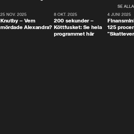
SE ALLA
3
25 NOV. 2025
31:05
8 OKT. 2025
4:29
4 JUNI 2025
Knutby – Vem
200 sekunder –
Finansmin
mördade Alexandra?
Köttfusket: Se hela
125 procent
programmet här
"Skattever
viktig uppg