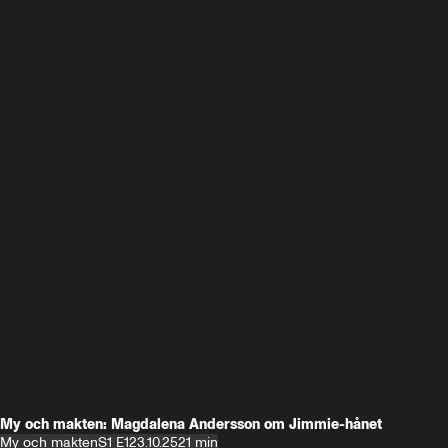
My och makten: Magdalena Andersson om Jimmie-hånet
My och makten
S1 E1
23.10.25
21 min