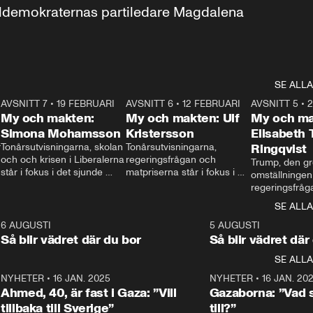
aldemokraternas partiledare Magdalena 
SE ALLA
7
AVSNITT 7
•
19 FEBRUARI
24:30
AVSNITT 6
•
12 FEBRUARI
27:30
AVSNITT 5
•
My och makten:
My och makten: Ulf
My och ma
Simona Mohamsson
Kristersson
Elisabeth
 
Tonårsutvisningarna, skolan 
Tonårsutvisningarna, 
Ringqvist
och och krisen i Liberalerna 
regeringsfrågan och 
Trump, den gr
står i fokus i det sjunde 
matpriserna står i fokus i 
omställningen
avsnittet av ”My och 
det sjätte avsnittet av ”My 
regeringsfråga
makten”. Se när 
och makten”. Se när 
centrum i det 
SE ALLA
Aftonbladets inrikespolitiska 
Aftonbladets inrikespolitiska 
avsnittet av ”
kommentator My 
kommentator My 
6
6 AUGUSTI
1:06
5 AUGUSTI
Makten”. Se nä
Rohwedder ställer 
Rohwedder ställer 
Så blir vädret där du bor
Så blir vädret där
Aftonbladets in
utbildnings- och 
statsminister Ulf Kristersson 
kommentator 
SE ALLA
integrationsminister Simona 
till svars.
Rohwedder stäl
Mohamsson till svars.
Centerpartiets
2
NYHETER
•
16 JAN. 2025
1:01
NYHETER
•
16 JAN. 20
Thand Ring till
Ahmed, 40, är fast i Gaza: ”Vill
Gazaborna: ”Vad s
tillbaka till Sverige”
till?”