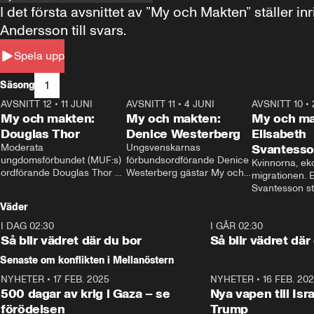
I det första avsnittet av ”My och Makten” ställe
Andersson till svars.
Spela upp
1
Säsong
AVSNITT 12
•
11 JUNI
26:27
AVSNITT 11
•
4 JUNI
23:40
AVSNITT 10
•
My och makten:
My och makten:
My och ma
Douglas Thor
Denice Westerberg
Elisabeth
Moderata 
Ungsvenskarnas 
Svantess
ungdomsförbundet (MUF:s) 
förbundsordförande Denice 
Kvinnorna, ek
ordförande Douglas Thor 
Westerberg gästar My och 
migrationen. E
gästar My och makten. I 
makten. I avsnittet 
Svantesson stäl
avsnittet diskuteras 
diskuteras migrationsfrågan 
när finansmini
Väder
tonårsutvisningarna och hur 
och hur SD ska locka 
Moderaterna ska locka 
kvinnliga väljare. 
I DAG 02:30
1:06
I GÅR 02:30
väljare till valet i höst. 
Så blir vädret där du bor
Så blir vädret där
Senaste om konflikten i Mellanöstern
NYHETER
•
17 FEB. 2025
0:45
NYHETER
•
16 FEB. 20
500 dagar av krig i Gaza – se
Nya vapen till Isr
förödelsen
Trump