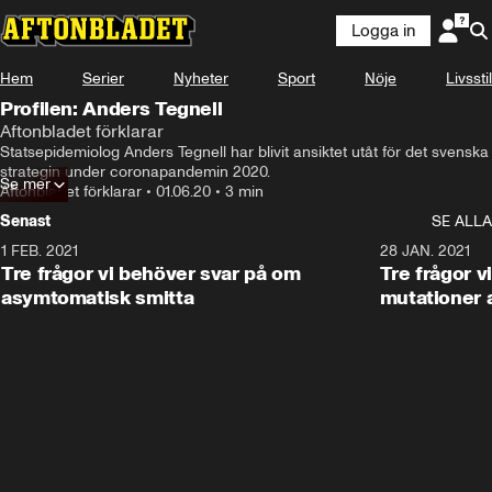
Logga in
Hem
Serier
Nyheter
Sport
Nöje
Livsstil
Profilen: Anders Tegnell
Aftonbladet förklarar
Statsepidemiolog Anders Tegnell har blivit ansiktet utåt för det svenska 
strategin under coronapandemin 2020.
Se mer
Aftonbladet förklarar
•
01.06.20
•
3 min
Senast
SE ALLA
1 FEB. 2021
2:05
28 JAN. 2021
Tre frågor vi behöver svar på om
Tre frågor v
asymtomatisk smitta
mutationer 