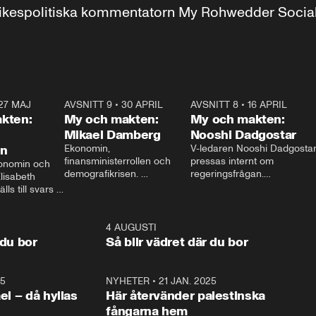
r inrikespolitiska kommentatorn My Rohwedder Soci
27 MAJ
3:51
AVSNITT 9
•
30 APRIL
24:00
AVSNITT 8
•
16 APRIL
25:1
kten:
My och makten:
My och makten:
Mikael Damberg
Nooshi Dadgostar
on
Ekonomin, 
V-ledaren Nooshi Dadgostar
finansministerrollen och 
pressas internt om 
onomin och 
demografikrisen. 
regeringsfrågan.

lisabeth 
Oppositionen ställs till svars 
I Aftonbladets 
ls till svars 
när Socialdemokraternas 
partiledarutfrågning ”My 
stern gästar 
Mikael Damberg gästar My 
och Makten” sätter hon ner 
My och Makten. 
och Makten. 
foten mot kritikerna:

1:06
4 AUGUSTI
1:0
– Vi ställer upp i val. Ska vi 
 du bor
Så blir vädret där du bor
vara med så sitter vi förstås 
25
1:22
NYHETER
•
21 JAN. 2025
0:5
ael – då hyllas
Här återvänder palestinska
fångarna hem