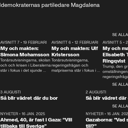
aldemokraternas partiledare Magdalena 
SE ALLA
7
AVSNITT 7
•
19 FEBRUARI
24:30
AVSNITT 6
•
12 FEBRUARI
27:30
AVSNITT 5
•
My och makten:
My och makten: Ulf
My och ma
Simona Mohamsson
Kristersson
Elisabeth
 
Tonårsutvisningarna, skolan 
Tonårsutvisningarna, 
Ringqvist
och och krisen i Liberalerna 
regeringsfrågan och 
Trump, den gr
står i fokus i det sjunde 
matpriserna står i fokus i 
omställningen
avsnittet av ”My och 
det sjätte avsnittet av ”My 
regeringsfråga
makten”. Se när 
och makten”. Se när 
centrum i det 
SE ALLA
Aftonbladets inrikespolitiska 
Aftonbladets inrikespolitiska 
avsnittet av ”
kommentator My 
kommentator My 
6
3 AUGUSTI
1:06
2 AUGUSTI
Makten”. Se nä
Rohwedder ställer 
Rohwedder ställer 
Så blir vädret där du bor
Så blir vädret där
Aftonbladets in
utbildnings- och 
statsminister Ulf Kristersson 
kommentator 
SE ALLA
integrationsminister Simona 
till svars.
Rohwedder stäl
Mohamsson till svars.
Centerpartiets
2
NYHETER
•
16 JAN. 2025
1:01
NYHETER
•
16 JAN. 20
Thand Ring till
Ahmed, 40, är fast i Gaza: ”Vill
Gazaborna: ”Vad s
tillbaka till Sverige”
till?”