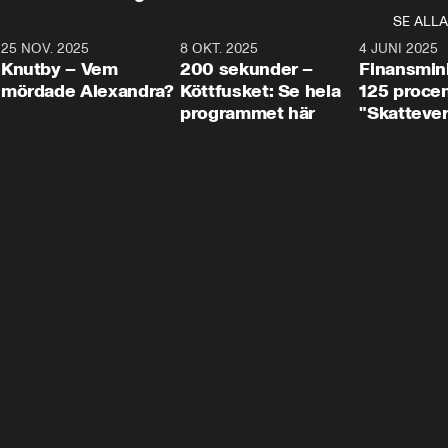
SE ALLA
3
25 NOV. 2025
31:05
8 OKT. 2025
4:29
4 JUNI 2025
Knutby – Vem
200 sekunder –
Finansmin
mördade Alexandra?
Köttfusket: Se hela
125 procent
programmet här
"Skattever
viktig uppg