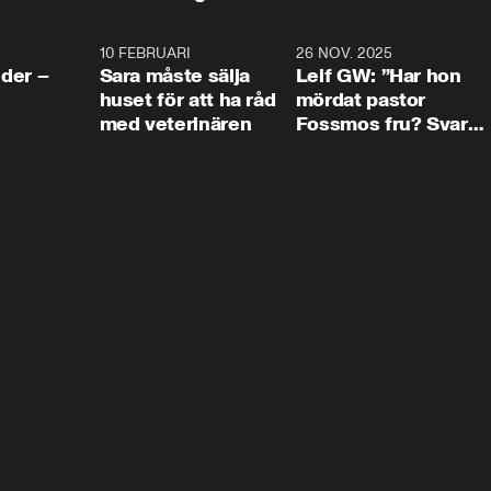
4:24
10 FEBRUARI
4:13
26 NOV. 2025
8:1
der –
Sara måste sälja
Leif GW: ”Har hon
huset för att ha råd
mördat pastor
med veterinären
Fossmos fru? Svar
nej.”