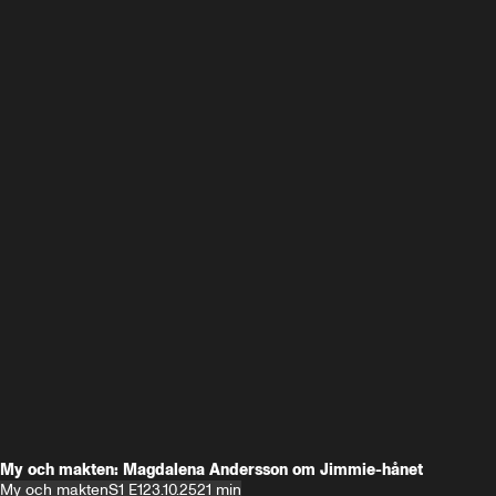
My och makten: Magdalena Andersson om Jimmie-hånet
My och makten
S1 E1
23.10.25
21 min