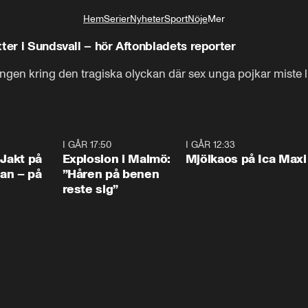
Hem
Serier
Nyheter
Sport
Nöje
Mer
Livsstil
ter i Sundsvall – hör Aftonbladets reporter
ingen kring den tragiska olyckan där sex unga pojkar miste li
0:33
I GÅR 17:50
1:10
I GÅR 12:33
0:2
 Jakt på
Explosion i Malmö:
Mjölkaos på Ica Maxi
an – på
”Håren på benen
reste sig”