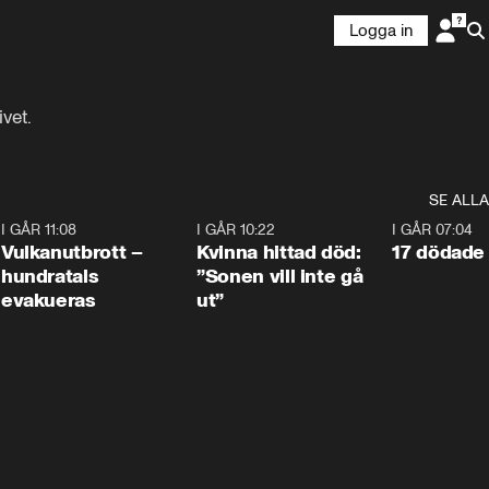
Logga in
vet.
SE ALLA
4
I GÅR 11:08
0:27
I GÅR 10:22
1:12
I GÅR 07:04
Vulkanutbrott –
Kvinna hittad död:
17 dödade 
hundratals
”Sonen vill inte gå
evakueras
ut”