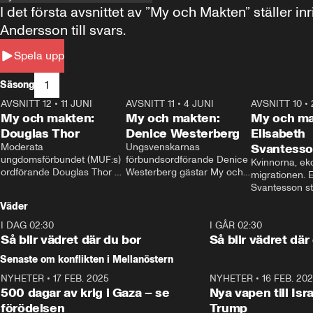
I det första avsnittet av ”My och Makten” ställe
Andersson till svars.
Spela upp
1
Säsong
AVSNITT 12
•
11 JUNI
26:27
AVSNITT 11
•
4 JUNI
23:40
AVSNITT 10
•
My och makten:
My och makten:
My och ma
Douglas Thor
Denice Westerberg
Elisabeth
Moderata 
Ungsvenskarnas 
Svantess
ungdomsförbundet (MUF:s) 
förbundsordförande Denice 
Kvinnorna, ek
ordförande Douglas Thor 
Westerberg gästar My och 
migrationen. E
gästar My och makten. I 
makten. I avsnittet 
Svantesson stäl
avsnittet diskuteras 
diskuteras migrationsfrågan 
när finansmini
Väder
tonårsutvisningarna och hur 
och hur SD ska locka 
Moderaterna ska locka 
kvinnliga väljare. 
I DAG 02:30
1:06
I GÅR 02:30
väljare till valet i höst. 
Så blir vädret där du bor
Så blir vädret där
Senaste om konflikten i Mellanöstern
NYHETER
•
17 FEB. 2025
0:45
NYHETER
•
16 FEB. 20
500 dagar av krig i Gaza – se
Nya vapen till Isr
förödelsen
Trump