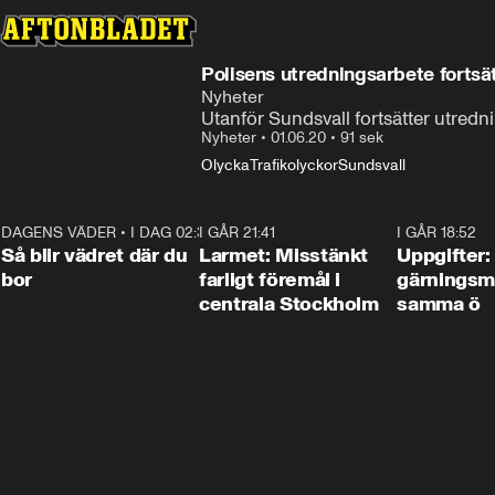
Polisens utredningsarbete fortsät
Nyheter
Utanför Sundsvall fortsätter utredn
Nyheter
•
01.06.20
•
91 sek
Olycka
Trafikolyckor
Sundsvall
DAGENS VÄDER
•
I DAG 02:30
1:06
I GÅR 21:41
0:35
I GÅR 18:52
Så blir vädret där du
Larmet: Misstänkt
Uppgifter:
bor
farligt föremål i
gärningsm
centrala Stockholm
samma ö