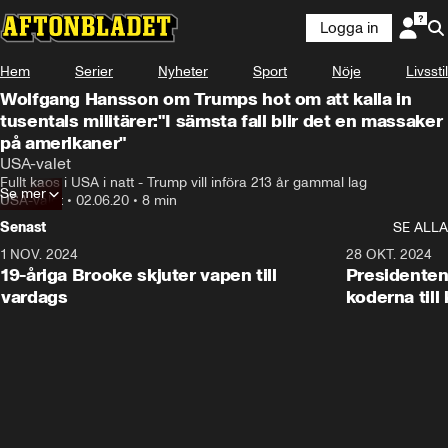
Logga in
Hem
Serier
Nyheter
Sport
Nöje
Livsstil
Wolfgang Hansson om Trumps hot om att kalla in
tusentals militärer:"I sämsta fall blir det en massaker
på amerikaner"
USA-valet
Fullt kaos i USA i natt - Trump vill införa 213 år gammal lag
Se mer
USA-valet
•
02.06.20
•
8 min
Senast
SE ALLA
1 NOV. 2024
1:10
28 OKT. 2024
19-åriga Brooke skjuter vapen till
Presidenten
vardags
koderna till