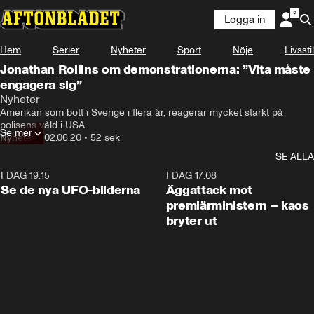
Logga in
Hem
Serier
Nyheter
Sport
Nöje
Livsstil
Jonathan Rollins om demonstrationerna: ”Vita måste
engagera sig”
Nyheter
Amerikan som bott i Sverige i flera år, reagerar mycket starkt på 
polisens våld i USA
Se mer
Nyheter
•
02.06.20
•
52 sek
SE ALLA
I DAG 19:15
0:36
I DAG 17:08
Se de nya UFO-bilderna
Äggattack mot
premiärministern – kaos
bryter ut