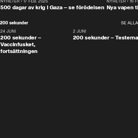
NYHETER
•
17 FEB. 2025
0:45
NYHETER
•
16 F
500 dagar av krig i Gaza – se förödelsen
Nya vapen ti
200 sekunder
SE ALLA
24 JUNI
5:00
2 JUNI
200 sekunder –
200 sekunder – Testern
Vaccinfusket,
fortsättningen