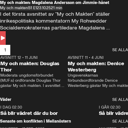
My och makten: Magdalena Andersson om Jimmie-hånet
My och makten
S1 E1
23.10.25
21 min
I det första avsnittet av ”My och Makten” ställer 
inrikespolitiska kommentatorn My Rohwedder 
Socialdemokraternas partiledare Magdalena 
Andersson till svars.
1
SE ALLA
AVSNITT 12
•
11 JUNI
26:27
AVSNITT 11
•
4 JUNI
2
My och makten: Douglas
My och makten: Denice
Thor
Westerberg
Moderata ungdomsförbundet 
Ungsvenskarnas 
(MUF:s) ordförande Douglas Thor 
förbundsordförande Denice 
gästar My och makten. I avsnittet 
Westerberg gästar My och makten.
diskuteras tonårsutvisningarna och 
avsnittet diskuteras migrationsfrå
hur Moderaterna ska locka väljare till 
och hur SD ska locka kvinnliga 
Väder
SE ALLA
valet i höst. 
väljare. 
I DAG 02:30
1:06
I GÅR 02:30
Så blir vädret där du bor
Så blir vädr
Senaste om konflikten i Mellanöstern
SE ALLA