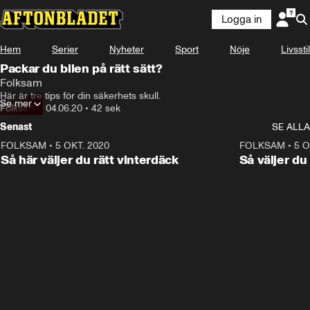
Logga in
Annons
Läs mer här!
Hem
Serier
Nyheter
Sport
Nöje
Livsstil
Annons från Folksam
Packar du bilen på rätt sätt?
Folksam
Här är tre tips för din säkerhets skull.
Se mer
Folksam
•
04.06.20
•
42 sek
Senast
SE ALLA
FOLKSAM
•
5 OKT. 2020
0:49
FOLKSAM
•
5 O
ANNONS
Så här väljer du rätt vinterdäck
Så väljer du