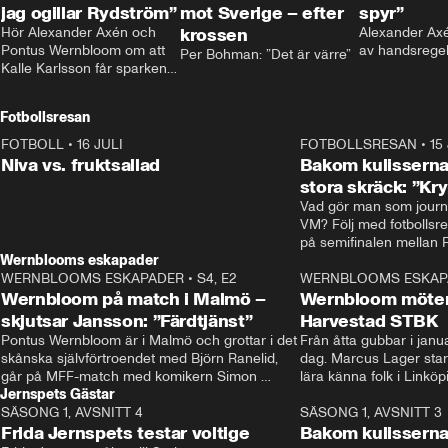
jag ogillar Rydström”
mot Sverige – efter
spyr”
Hör Alexander Axén och 
krossen
Alexander Axén
Pontus Wernbloom om att 
av handsrege
Per Bohman: ”Det är värre”
Kalle Karlsson får sparken 
från Bajen och att Henrik 
Rydström tar över
Fotbollsresan
FOTBOLL
•
16 JULI
0:44
FOTBOLLSRESAN
•
15
Niva vs. fruktsallad
Bakom kulisserna
stora skräck: ”Kr
Vad gör man som journa
VM? Följ med fotbollsr
Wernblooms eskapader
WERNBLOOMS ESKAPADER
•
S4, E2
38:23
WERNBLOOMS ESKAP
Wernbloom på match i Malmö –
Wernbloom möter
skjutsar Jansson: ”Färdtjänst”
Harvestad STBK
Pontus Wernbloom är i Malmö och grottar i det 
Från åtta gubbar i januar
skånska självförtroendet med Björn Ranelid, 
dag. Marcus Lager starta
går på MFF-match med komikern Simon 
lära känna folk i Linköp
Jernspets Gästar
”Chippen” Svensson och hjälper skadade 
STBK en institution – o
SÄSONG 1, AVSNITT 4
stjärnbacken Pontus Jansson hem. 
13:37
rakt in i värmen.
SÄSONG 1, AVSNITT 3
Frida Jernspets testar voltige
Bakom kulissern