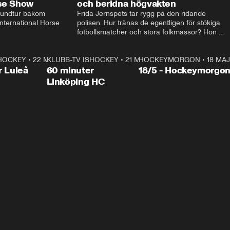
rse Show
och beridna högvakten
rundtur bakom 
Frida Jernspets tar rygg på den ridande 
ternational Horse 
polisen. Hur tränas de egentligen för stökiga 
fotbollsmatcher och stora folkmassor? Hon 
hälsar även på hos beridna högvakten, som 
den här dagen ska byta av högvakten, som 
SHOCKEY
1:00:28
•
22 MAJ
KLUBB-TV ISHOCKEY
vaktar slottet.
1:00:18
•
21 MAJ
HOCKEYMORGON
•
18 MAJ
Plus
r Luleå
60 minuter
18/5 - Hockeymorgo
Linköping HC