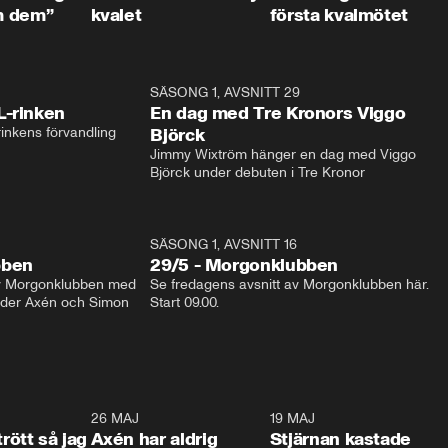
m dem”
kvalet
första kvalmötet
1:04
SÄSONG 1, AVSNITT 29
17:3
L-rinken
En dag med Tre Kronors Viggo
inkens förvandling
Björck
Jimmy Wixtröm hänger en dag med Viggo 
Björck under debuten i Tre Kronor
SÄSONG 1, AVSNITT 16
bben
29/5 - Morgonklubben
av Morgonklubben med 
Se fredagens avsnitt av Morgonklubben här. 
nder Axén och Simon 
Start 09.00. 
0:30
26 MAJ
0:31
19 MAJ
0:4
trött så jag
Axén har aldrig
Stjärnan kastade