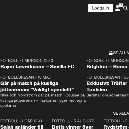
Logga in
SE ALLA
FOTBOLL
•
I MORGON 13:20
FOTBOLL
•
I MORGON 
Plus
Plus
Bayer Leverkusen – Sevilla FC
Brighton – Roma
3
FOTBOLLSRESAN
•
13 MAJ
33:19
FOTBOLLSRESAN
•
S5
Går på match på kusliga
Exklusivt: Träffar
jättearenan: ”Väldigt speciellt”
Tunisien
Niva och Nordström går på match i Sousse på 
Berättar om sönernas tu
kusliga jättearenan – flaskorna flyger mot egna 
spelarna 
SE ALLA
7
FOTBOLL
•
I GÅR 12:41
0:42
FOTBOLL
•
5 AUGUSTI
1:30
FOTBOLL
•
5
Salah anländer till
Betis vinner över
Rydström