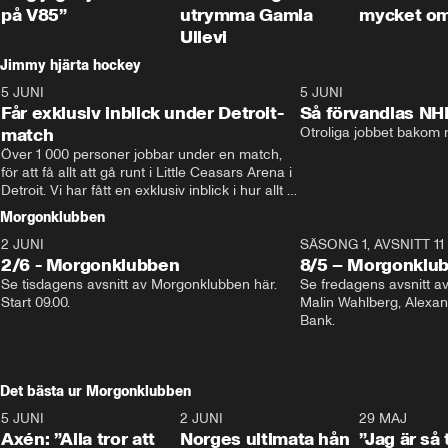
på V85”
utrymma Gamla
mycket o
Ullevi
Jimmy hjärta hockey
5 JUNI
11:14
5 JUNI
Får exklusiv inblick under Detroit-
Så förvandlas NH
match
Otroliga jobbet bakom r
Över 1 000 personer jobbar under en match, 
för att få allt att gå runt i Little Ceasars Arena i 
Detroit. Vi har fått en exklusiv inblick i hur allt 
fungerar inför och under match i världens 
Morgonklubben
bästa hockeyliga
2 JUNI
SÄSONG 1, AVSNITT 11
2/6 - Morgonklubben
8/5 – Morgonklu
Se tisdagens avsnitt av Morgonklubben här. 
Se fredagens avsnitt 
Start 09.00. 
Malin Wahlberg, Alexa
Bank. 
Det bästa ur Morgonklubben
5 JUNI
0:44
2 JUNI
0:26
29 MAJ
Axén: ”Alla tror att
Norges ultimata hån
”Jag är så 