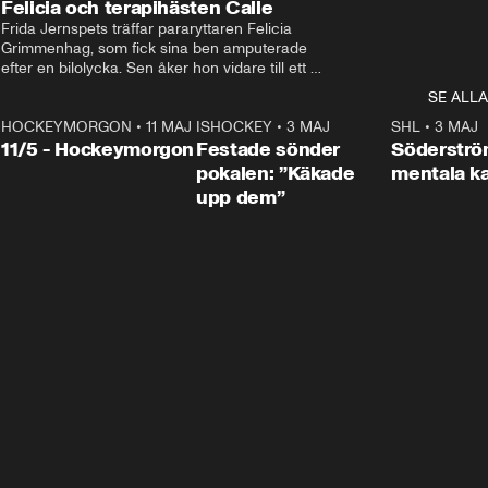
Felicia och terapihästen Calle
Frida Jernspets träffar pararyttaren Felicia 
Grimmenhag, som fick sina ben amputerade 
efter en bilolycka. Sen åker hon vidare till ett 
vård- och omsorgsboende med den 76 
SE ALLA
centimeter höga terapihästen Calle.
HOCKEYMORGON
•
11 MAJ
ISHOCKEY
•
3 MAJ
0:22
SHL
•
3 MAJ
n
11/5 - Hockeymorgon
Festade sönder
Söderströ
pokalen: ”Käkade
mentala 
upp dem”