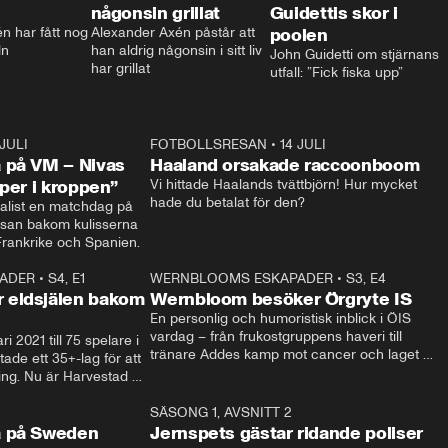
någonsin grillat
Guidettis skor i
 har fått nog 
Alexander Axén påstår att 
poolen
ln
han aldrig någonsin i sitt liv 
John Guidetti om stjärnans 
har grillat
utfall: ”Fick fiska upp”
 JULI
36:52
FOTBOLLSRESAN
•
14 JULI
0:3
 på VM – Nivas
Haaland orsakade raccoonboom
yper i kroppen”
Vi hittade Haalands tvättbjörn! Hur mycket 
hade du betalat för den?
list en matchdag på 
esan bakom kulisserna 
på semifinalen mellan Frankrike och Spanien. 
ADER
•
S4, E1
32:14
WERNBLOOMS ESKAPADER
•
S3, E4
33:1
Plus
 eldsjälen bakom
Wernbloom besöker Örgryte IS
En personlig och humoristisk inblick i ÖIS 
vardag – från frukostgruppens haveri till 
i 2021 till 75 spelare i 
tränare Addes kamp mot cancer och laget 
de ett 35+-lag för att 
som siktar mot Allsvenskan.
ing. Nu är Harvestad 
ch Wernbloom kliver 
14:14
SÄSONG 1, AVSNITT 2
24:5
a på Sweden
Jernspets gästar ridande poliser