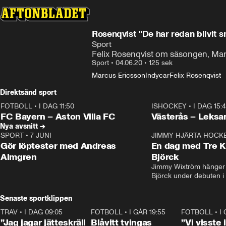
Rosenqvist "De har redan blivit s
Sport
Felix Rosenqvist om säsongen, Mar
Sport
•
04.06.20
•
125 sek
Marcus Ericsson
Indycar
Felix Rosenqvist
Direktsänd sport
FOTBOLL
•
I DAG 11:50
ISHOCKEY
•
I DAG 15:
Plus
Plus
FC Bayern – Aston Villa FC
Västerås – Leksa
Nya avsnitt →
SPORT
•
7 JUNI
16:36
JIMMY HJÄRTA HOCK
Gör löptester med Andreas
En dag med Tre K
Almgren
Björck
Jimmy Wixtröm hänger 
Björck under debuten i
Senaste sportklippen
TRAV
•
I DAG 09:05
1:06
FOTBOLL
•
I GÅR 19:55
0:29
FOTBOLL
•
I
”Jag jagar jätteskräll
Blåvitt tvingas
”Vi visste