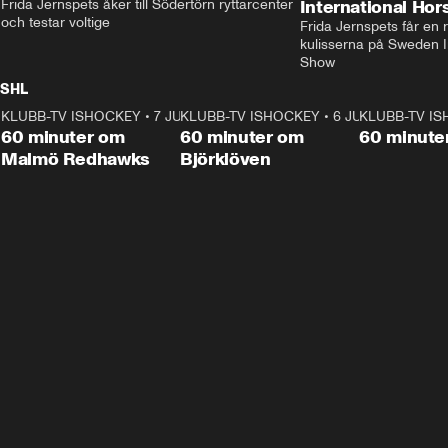
Frida Jernspets åker till Södertörn ryttarcenter 
International Ho
och testar voltige
Frida Jernspets får en 
kulisserna på Sweden In
Show
SHL
KLUBB-TV ISHOCKEY
1:02:53
•
7 JUNI
KLUBB-TV ISHOCKEY
1:00:59
•
6 JUNI
KLUBB-TV I
Plus
Plus
60 minuter om
60 minuter om
60 minute
Malmö Redhawks
Björklöven