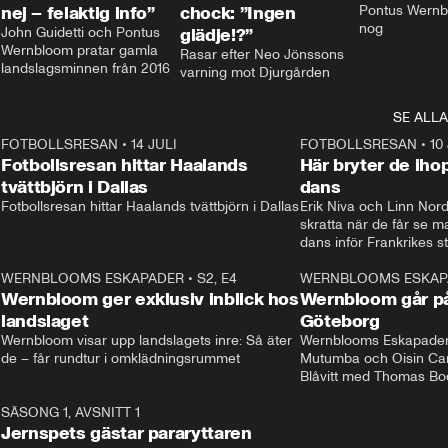
nej – felaktig info”
chock: ”Ingen
Pontus Wernbl
nog
John Guidetti och Pontus 
glädje!?”
Wernbloom pratar gamla 
Rasar efter Neo Jönssons 
landslagsminnen från 2016
varning mot Djurgården
SE ALLA
8
FOTBOLLSRESAN
•
14 JULI
41:35
FOTBOLLSRESAN
•
10
Fotbollsresan hittar Haalands
Här bryter de ih
tvättbjörn i Dallas
dans
Fotbollsresan hittar Haalands tvättbjörn i Dallas
Erik Niva och Linn Nord
skratta när de får se 
dans inför Frankrikes st
VM-kvartsfinalen. 
4
WERNBLOOMS ESKAPADER
•
S2, E4
24:20
WERNBLOOMS ESKAP
Plus
Wernbloom ger exklusiv inblick hos
Wernbloom går på
landslaget
Göteborg
Wernbloom visar upp landslagets inre: Så äter 
Wernblooms Eskapader:
de – får rundtur i omklädningsrummet
Mutumba och Oisin Cant
Blåvitt med Thomas Bo
0
SÄSONG 1, AVSNITT 1
25:12
Jernspets gästar pararyttaren