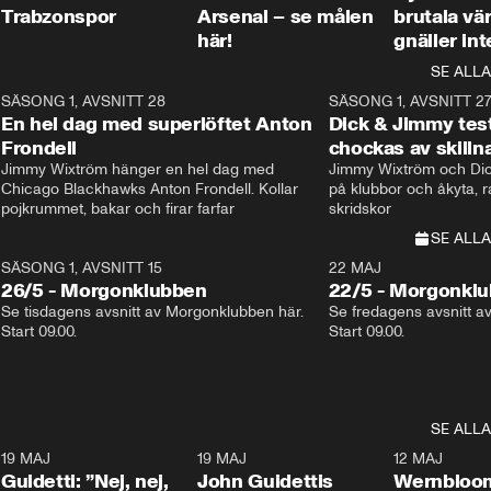
Trabzonspor
Arsenal – se målen
brutala vä
här!
gnäller int
SE ALLA
8
SÄSONG 1, AVSNITT 28
20:38
SÄSONG 1, AVSNITT 2
Plus
En hel dag med superlöftet Anton
Dick & Jimmy test
Frondell
chockas av skill
Jimmy Wixtröm hänger en hel dag med 
Jimmy Wixtröm och Dick
Chicago Blackhawks Anton Frondell. Kollar 
på klubbor och åkyta, r
pojkrummet, bakar och firar farfar
skridskor 
SE ALLA
SÄSONG 1, AVSNITT 15
22 MAJ
26/5 - Morgonklubben
22/5 - Morgonkl
Se tisdagens avsnitt av Morgonklubben här. 
Se fredagens avsnitt a
Start 09.00. 
Start 09.00. 
SE ALLA
3
19 MAJ
0:39
19 MAJ
0:34
12 MAJ
Guidetti: ”Nej, nej,
John Guidettis
Wernbloom