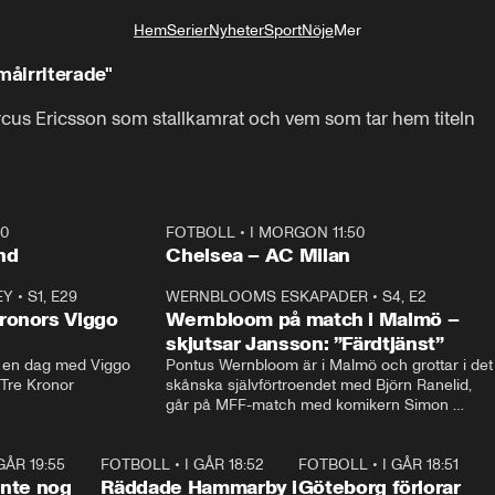
Hem
Serier
Nyheter
Sport
Nöje
Mer
Livsstil
måirriterade"
cus Ericsson som stallkamrat och vem som tar hem titeln
40
FOTBOLL
•
I MORGON 11:50
Plus
nd
Chelsea – AC Milan
EY
•
S1, E29
17:38
WERNBLOOMS ESKAPADER
•
S4, E2
38:2
ronors Viggo
Wernbloom på match i Malmö –
skjutsar Jansson: ”Färdtjänst”
en dag med Viggo 
Pontus Wernbloom är i Malmö och grottar i det 
 Tre Kronor
skånska självförtroendet med Björn Ranelid, 
går på MFF-match med komikern Simon 
”Chippen” Svensson och hjälper skadade 
stjärnbacken Pontus Jansson hem. 
 GÅR 19:55
1:56
FOTBOLL
•
I GÅR 18:52
2:17
FOTBOLL
•
I GÅR 18:51
2:1
 inte nog
Räddade Hammarby i
Göteborg förlorar