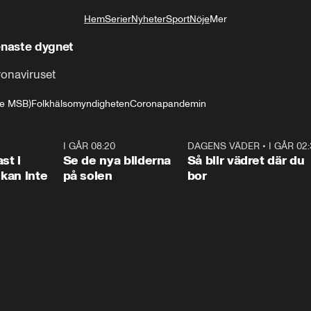
Hem
Serier
Nyheter
Sport
Nöje
Mer
Livsstil
enaste dygnet
ronaviruset
are MSB)
Folkhälsomyndigheten
Coronapandemin
1:26
I GÅR 08:20
0:31
DAGENS VÄDER
•
I GÅR 02
1:0
st i
Se de nya bilderna
Så blir vädret där du
kan inte
på solen
bor