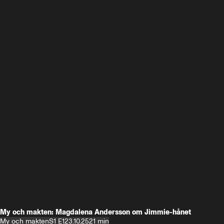
My och makten: Magdalena Andersson om Jimmie-hånet
My och makten
S1 E1
23.10.25
21 min