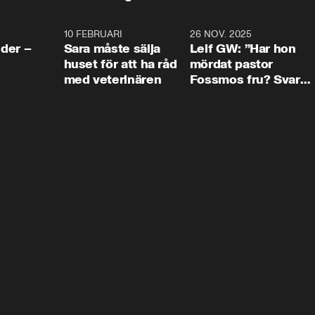
4:24
10 FEBRUARI
4:13
26 NOV. 2025
8:1
der –
Sara måste sälja
Leif GW: ”Har hon
huset för att ha råd
mördat pastor
med veterinären
Fossmos fru? Svar
nej.”