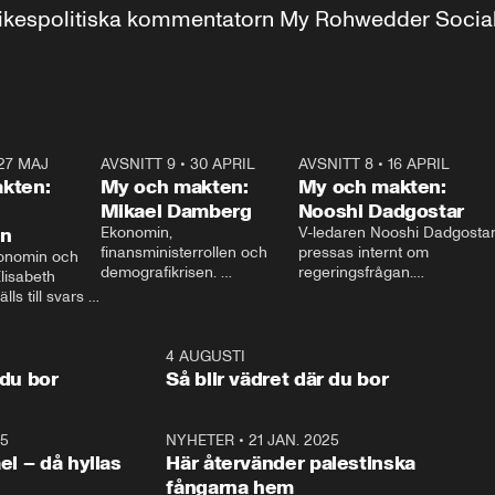
r inrikespolitiska kommentatorn My Rohwedder Soci
27 MAJ
3:51
AVSNITT 9
•
30 APRIL
24:00
AVSNITT 8
•
16 APRIL
25:1
kten:
My och makten:
My och makten:
Mikael Damberg
Nooshi Dadgostar
on
Ekonomin, 
V-ledaren Nooshi Dadgostar
finansministerrollen och 
pressas internt om 
onomin och 
demografikrisen. 
regeringsfrågan.

lisabeth 
Oppositionen ställs till svars 
I Aftonbladets 
ls till svars 
när Socialdemokraternas 
partiledarutfrågning ”My 
stern gästar 
Mikael Damberg gästar My 
och Makten” sätter hon ner 
My och Makten. 
och Makten. 
foten mot kritikerna:

1:06
4 AUGUSTI
1:0
– Vi ställer upp i val. Ska vi 
 du bor
Så blir vädret där du bor
vara med så sitter vi förstås 
25
1:22
NYHETER
•
21 JAN. 2025
0:5
ael – då hyllas
Här återvänder palestinska
fångarna hem