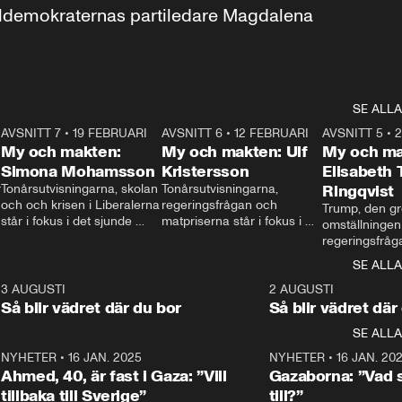
aldemokraternas partiledare Magdalena 
SE ALLA
7
AVSNITT 7
•
19 FEBRUARI
24:30
AVSNITT 6
•
12 FEBRUARI
27:30
AVSNITT 5
•
My och makten:
My och makten: Ulf
My och ma
Simona Mohamsson
Kristersson
Elisabeth
 
Tonårsutvisningarna, skolan 
Tonårsutvisningarna, 
Ringqvist
och och krisen i Liberalerna 
regeringsfrågan och 
Trump, den gr
står i fokus i det sjunde 
matpriserna står i fokus i 
omställningen
avsnittet av ”My och 
det sjätte avsnittet av ”My 
regeringsfråga
makten”. Se när 
och makten”. Se när 
centrum i det 
SE ALLA
Aftonbladets inrikespolitiska 
Aftonbladets inrikespolitiska 
avsnittet av ”
kommentator My 
kommentator My 
6
3 AUGUSTI
1:06
2 AUGUSTI
Makten”. Se nä
Rohwedder ställer 
Rohwedder ställer 
Så blir vädret där du bor
Så blir vädret där
Aftonbladets in
utbildnings- och 
statsminister Ulf Kristersson 
kommentator 
SE ALLA
integrationsminister Simona 
till svars.
Rohwedder stäl
Mohamsson till svars.
Centerpartiets
2
NYHETER
•
16 JAN. 2025
1:01
NYHETER
•
16 JAN. 20
Thand Ring till
Ahmed, 40, är fast i Gaza: ”Vill
Gazaborna: ”Vad s
tillbaka till Sverige”
till?”