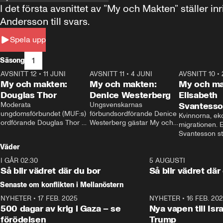
I det första avsnittet av ”My och Makten” ställe
Andersson till svars.
Spela upp
1
Säsong
AVSNITT 12
•
11 JUNI
26:27
AVSNITT 11
•
4 JUNI
23:40
AVSNITT 10
•
My och makten:
My och makten:
My och ma
Douglas Thor
Denice Westerberg
Elisabeth
Moderata 
Ungsvenskarnas 
Svantess
ungdomsförbundet (MUF:s) 
förbundsordförande Denice 
Kvinnorna, ek
ordförande Douglas Thor 
Westerberg gästar My och 
migrationen. E
gästar My och makten. I 
makten. I avsnittet 
Svantesson stäl
avsnittet diskuteras 
diskuteras migrationsfrågan 
när finansmini
Väder
tonårsutvisningarna och hur 
och hur SD ska locka 
Moderaterna ska locka 
kvinnliga väljare. 
I GÅR 02:30
1:06
5 AUGUSTI
väljare till valet i höst. 
Så blir vädret där du bor
Så blir vädret där
Senaste om konflikten i Mellanöstern
NYHETER
•
17 FEB. 2025
0:45
NYHETER
•
16 FEB. 20
500 dagar av krig i Gaza – se
Nya vapen till Isr
förödelsen
Trump