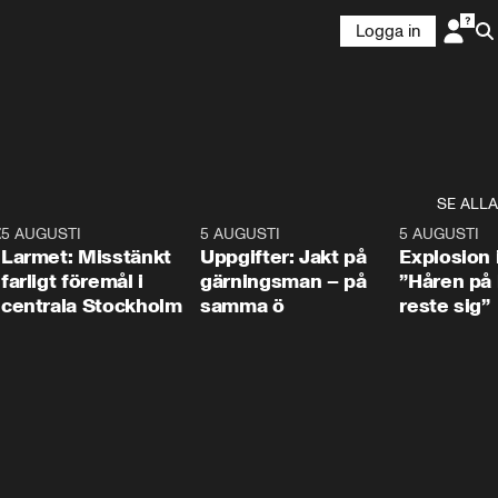
Logga in
SE ALLA
:30
6
5 AUGUSTI
0:35
5 AUGUSTI
0:33
5 AUGUSTI
Larmet: Misstänkt
Uppgifter: Jakt på
Explosion 
farligt föremål i
gärningsman – på
”Håren på
centrala Stockholm
samma ö
reste sig”