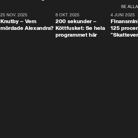
SE ALLA
3
25 NOV. 2025
31:05
8 OKT. 2025
4:29
4 JUNI 2025
Knutby – Vem
200 sekunder –
Finansmin
mördade Alexandra?
Köttfusket: Se hela
125 procent
programmet här
"Skattever
viktig uppg