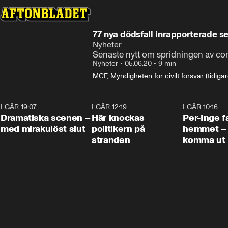
77 nya dödsfall inrapporterade s
Nyheter
Senaste nytt om spridningen av co
Nyheter
•
05.06.20
•
9 min
MCF, Myndigheten för civilt försvar (tidig
I GÅR 19:07
0:42
I GÅR 12:19
0:45
I GÅR 10:16
Dramatiska scenen –
Här knockas
Per-Inge fa
med mirakulöst slut
politikern på
hemmet – 
stranden
komma ut