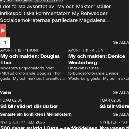
My och makten
S1 E1
23.10.25
21 min
I det första avsnittet av ”My och Makten” ställer 
inrikespolitiska kommentatorn My Rohwedder 
Socialdemokraternas partiledare Magdalena 
Andersson till svars.
1
SE ALLA
AVSNITT 12
•
11 JUNI
26:27
AVSNITT 11
•
4 JUNI
2
My och makten: Douglas
My och makten: Denice
Thor
Westerberg
Moderata ungdomsförbundet 
Ungsvenskarnas 
(MUF:s) ordförande Douglas Thor 
förbundsordförande Denice 
gästar My och makten. I avsnittet 
Westerberg gästar My och makten.
diskuteras tonårsutvisningarna och 
avsnittet diskuteras migrationsfrå
hur Moderaterna ska locka väljare till 
och hur SD ska locka kvinnliga 
Väder
SE ALLA
valet i höst. 
väljare. 
I DAG 02:30
1:06
I GÅR 02:30
Så blir vädret där du bor
Så blir vädr
Senaste om konflikten i Mellanöstern
SE ALLA
NYHETER
•
17 FEB. 2025
0:45
NYHETER
•
16 F
500 dagar av krig i Gaza – se förödelsen
Nya vapen ti