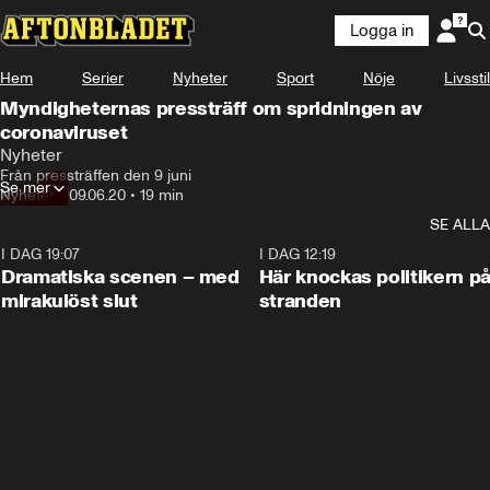
Logga in
Hem
Serier
Nyheter
Sport
Nöje
Livsstil
Myndigheternas pressträff om spridningen av
coronaviruset
Nyheter
Från pressträffen den 9 juni
Se mer
Nyheter
•
09.06.20
•
19 min
SE ALLA
I DAG 19:07
0:42
I DAG 12:19
Dramatiska scenen – med
Här knockas politikern p
mirakulöst slut
stranden