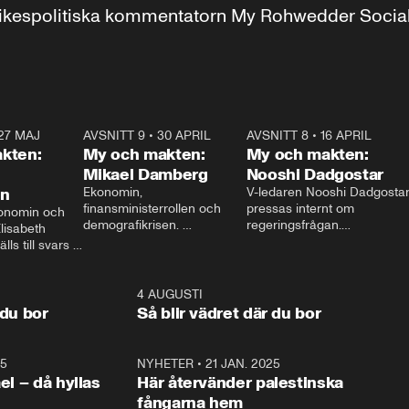
r inrikespolitiska kommentatorn My Rohwedder Soci
27 MAJ
3:51
AVSNITT 9
•
30 APRIL
24:00
AVSNITT 8
•
16 APRIL
25:1
kten:
My och makten:
My och makten:
Mikael Damberg
Nooshi Dadgostar
on
Ekonomin, 
V-ledaren Nooshi Dadgostar
finansministerrollen och 
pressas internt om 
onomin och 
demografikrisen. 
regeringsfrågan.

lisabeth 
Oppositionen ställs till svars 
I Aftonbladets 
ls till svars 
när Socialdemokraternas 
partiledarutfrågning ”My 
stern gästar 
Mikael Damberg gästar My 
och Makten” sätter hon ner 
My och Makten. 
och Makten. 
foten mot kritikerna:

1:06
4 AUGUSTI
1:0
– Vi ställer upp i val. Ska vi 
 du bor
Så blir vädret där du bor
vara med så sitter vi förstås 
25
1:22
NYHETER
•
21 JAN. 2025
0:5
ael – då hyllas
Här återvänder palestinska
fångarna hem