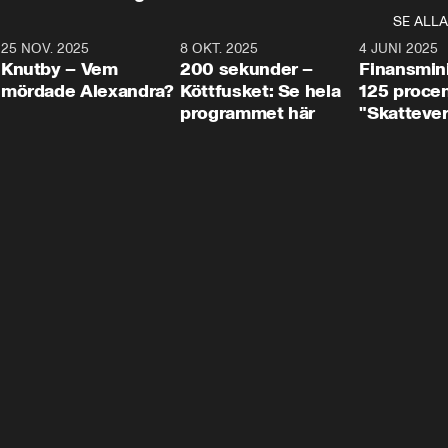
SE ALLA
3
25 NOV. 2025
31:05
8 OKT. 2025
4:29
4 JUNI 2025
Knutby – Vem
200 sekunder –
Finansmin
mördade Alexandra?
Köttfusket: Se hela
125 procent
programmet här
"Skattever
viktig uppg