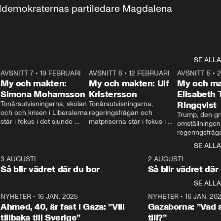
aldemokraternas partiledare Magdalena 
SE ALLA
7
AVSNITT 7
•
19 FEBRUARI
24:30
AVSNITT 6
•
12 FEBRUARI
27:30
AVSNITT 5
•
My och makten:
My och makten: Ulf
My och ma
Simona Mohamsson
Kristersson
Elisabeth
 
Tonårsutvisningarna, skolan 
Tonårsutvisningarna, 
Ringqvist
och och krisen i Liberalerna 
regeringsfrågan och 
Trump, den gr
står i fokus i det sjunde 
matpriserna står i fokus i 
omställningen
avsnittet av ”My och 
det sjätte avsnittet av ”My 
regeringsfråga
makten”. Se när 
och makten”. Se när 
centrum i det 
SE ALLA
Aftonbladets inrikespolitiska 
Aftonbladets inrikespolitiska 
avsnittet av ”
kommentator My 
kommentator My 
6
3 AUGUSTI
1:06
2 AUGUSTI
Makten”. Se nä
Rohwedder ställer 
Rohwedder ställer 
Så blir vädret där du bor
Så blir vädret där
Aftonbladets in
utbildnings- och 
statsminister Ulf Kristersson 
kommentator 
SE ALLA
integrationsminister Simona 
till svars.
Rohwedder stäl
Mohamsson till svars.
Centerpartiets
2
NYHETER
•
16 JAN. 2025
1:01
NYHETER
•
16 JAN. 20
Thand Ring till
Ahmed, 40, är fast i Gaza: ”Vill
Gazaborna: ”Vad s
tillbaka till Sverige”
till?”