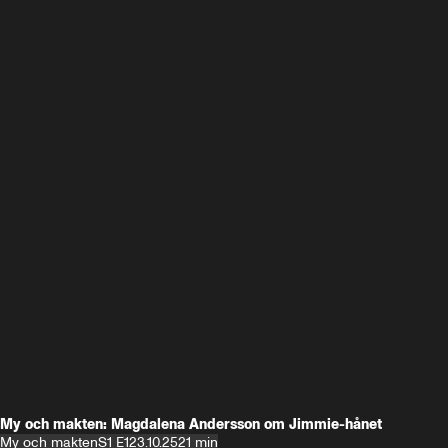
My och makten: Magdalena Andersson om Jimmie-hånet
My och makten
S1 E1
23.10.25
21 min