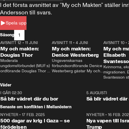
I det första avsnittet av ”My och Makten” ställe
Andersson till svars.
Spela upp
1
Säsong
AVSNITT 12
•
11 JUNI
26:27
AVSNITT 11
•
4 JUNI
23:40
AVSNITT 10
•
My och makten:
My och makten:
My och ma
Douglas Thor
Denice Westerberg
Elisabeth
Moderata 
Ungsvenskarnas 
Svantess
ungdomsförbundet (MUF:s) 
förbundsordförande Denice 
Kvinnorna, ek
ordförande Douglas Thor 
Westerberg gästar My och 
migrationen. E
gästar My och makten. I 
makten. I avsnittet 
Svantesson stäl
avsnittet diskuteras 
diskuteras migrationsfrågan 
när finansmini
Väder
tonårsutvisningarna och hur 
och hur SD ska locka 
Moderaterna ska locka 
kvinnliga väljare. 
I GÅR 02:30
1:06
5 AUGUSTI
väljare till valet i höst. 
Så blir vädret där du bor
Så blir vädret där
Senaste om konflikten i Mellanöstern
NYHETER
•
17 FEB. 2025
0:45
NYHETER
•
16 FEB. 20
500 dagar av krig i Gaza – se
Nya vapen till Isr
förödelsen
Trump