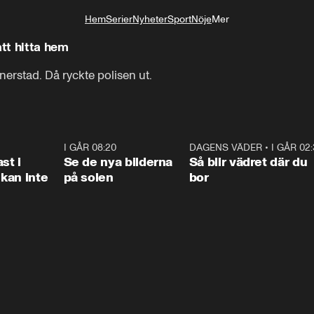
Hem
Serier
Nyheter
Sport
Nöje
Mer
Livsstil
att hitta hem
nerstad. Då ryckte polisen ut.
1:26
I GÅR 08:20
0:31
DAGENS VÄDER
•
I GÅR 02
1:0
st i
Se de nya bilderna
Så blir vädret där du
kan inte
på solen
bor