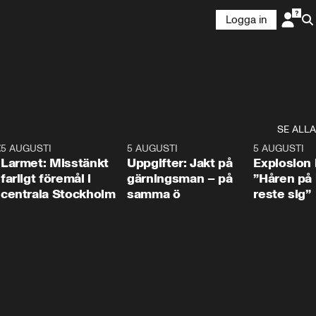
Logga in
SE ALLA
:30
6
5 AUGUSTI
0:35
5 AUGUSTI
0:33
5 AUGUSTI
Larmet: Misstänkt
Uppgifter: Jakt på
Explosion 
farligt föremål i
gärningsman – på
”Håren på
centrala Stockholm
samma ö
reste sig”