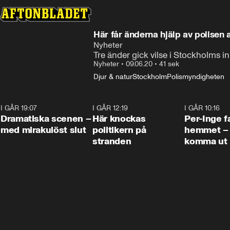
Här får änderna hjälp av polisen 
Nyheter
Tre änder gick vilse i Stockholms in
Nyheter
•
09.06.20
•
41 sek
Djur & natur
Stockholm
Polismyndigheten
I GÅR 19:07
0:42
I GÅR 12:19
0:45
I GÅR 10:16
Dramatiska scenen –
Här knockas
Per-Inge fa
med mirakulöst slut
politikern på
hemmet – 
stranden
komma ut