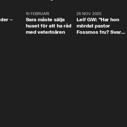
4:24
10 FEBRUARI
4:13
26 NOV. 2025
8:1
der –
Sara måste sälja
Leif GW: ”Har hon
huset för att ha råd
mördat pastor
med veterinären
Fossmos fru? Svar
nej.”