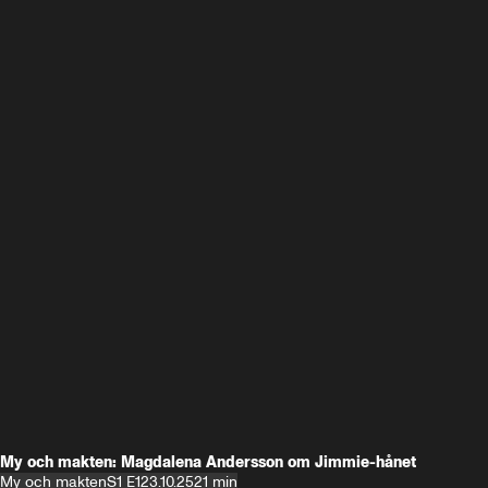
My och makten: Magdalena Andersson om Jimmie-hånet
My och makten
S1 E1
23.10.25
21 min