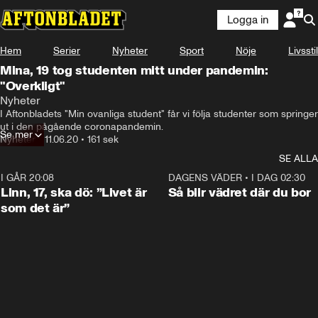
Logga in
Hem
Serier
Nyheter
Sport
Nöje
Livsstil
Mina, 19 tog studenten mitt under pandemin:
"Overkligt"
Nyheter
I Aftonbladets "Min ovanliga student" får vi följa studenter som springer 
ut i den pågående coronapandemin.
Se mer
Nyheter
•
11.06.20
•
161 sek
SE ALLA
I GÅR 20:08
4:38
DAGENS VÄDER
•
I DAG 02:30
Linn, 17, ska dö: ”Livet är
Så blir vädret där du bor
som det är”