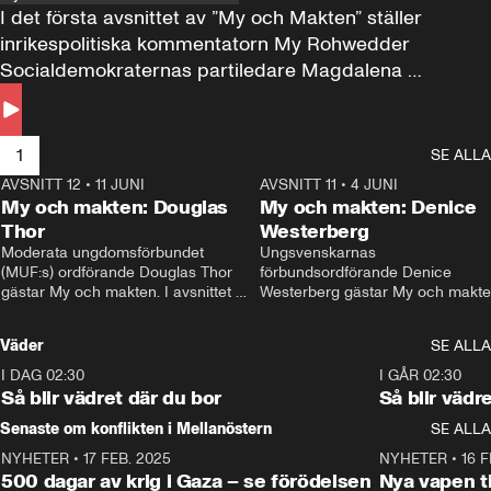
I det första avsnittet av ”My och Makten” ställer 
inrikespolitiska kommentatorn My Rohwedder 
Socialdemokraternas partiledare Magdalena 
Andersson till svars.
1
SE ALLA
AVSNITT 12
•
11 JUNI
26:27
AVSNITT 11
•
4 JUNI
2
My och makten: Douglas
My och makten: Denice
Thor
Westerberg
Moderata ungdomsförbundet 
Ungsvenskarnas 
(MUF:s) ordförande Douglas Thor 
förbundsordförande Denice 
gästar My och makten. I avsnittet 
Westerberg gästar My och makten.
diskuteras tonårsutvisningarna och 
avsnittet diskuteras migrationsfrå
hur Moderaterna ska locka väljare till 
och hur SD ska locka kvinnliga 
Väder
SE ALLA
valet i höst. 
väljare. 
I DAG 02:30
1:06
I GÅR 02:30
Så blir vädret där du bor
Så blir vädr
Senaste om konflikten i Mellanöstern
SE ALLA
NYHETER
•
17 FEB. 2025
0:45
NYHETER
•
16 F
500 dagar av krig i Gaza – se förödelsen
Nya vapen ti