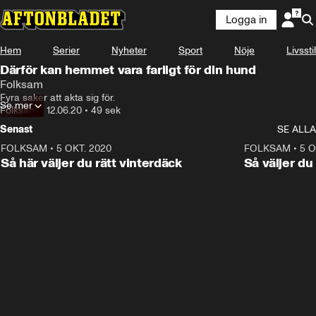
Logga in
Annons
Läs mer här!
Hem
Serier
Nyheter
Sport
Nöje
Livsstil
Annons från Folksam
Därför kan hemmet vara farligt för din hund
Folksam
Fyra saker att akta sig för.
ANNONS
Se mer
Läs mer här!
Folksam
•
12.06.20
•
49 sek
Senast
SE ALLA
FOLKSAM
•
5 OKT. 2020
0:49
FOLKSAM
•
5 O
ANNONS
Så här väljer du rätt vinterdäck
Så väljer du