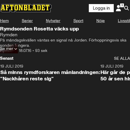
Logga in
Hem
Serier
Nyheter
Sport
Nöje
Livsstil
Rymdsonden Rosetta väcks upp
Rymden
På måndagskvällen väntas en signal nå Jorden. Förhoppningsvis ska 
sonden fungera.
Se mer
Rymden
•
18.07.16
•
93 sek
Senast
SE ALLA
19 JULI 2019
1:14
19 JULI 2019
Så minns rymdforskaren månlandningen:
Här går de 
"Nackhåren reste sig"
50 år sen hi