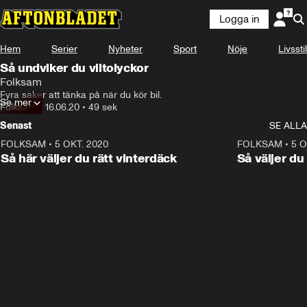
Logga in
Annons
Läs mer här!
Hem
Serier
Nyheter
Sport
Nöje
Livsstil
Annons från Folksam
Så undviker du viltolyckor
Folksam
Fyra saker att tänka på när du kör bil.
Se mer
Folksam
•
16.06.20
•
49 sek
Senast
SE ALLA
FOLKSAM
•
5 OKT. 2020
0:49
FOLKSAM
•
5 O
ANNONS
Så här väljer du rätt vinterdäck
Så väljer du