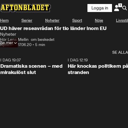
Logga in
Hem
Serier
Nyheter
Sport
Nöje
Livsstil
UD häver reseavrådan för tio länder inom EU
Nyheter
Hör Lena Mellin  om beskedet
Se mer
Nyheter
•
17.06.20
•
5 min
SE ALLA
I DAG 19:07
0:42
I DAG 12:19
Dramatiska scenen – med
Här knockas politikern p
mirakulöst slut
stranden