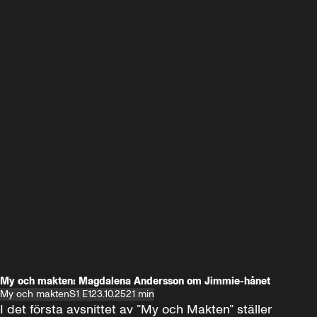
My och makten: Magdalena Andersson om Jimmie-hånet
My och makten
S1 E1
23.10.25
21 min
I det första avsnittet av ”My och Makten” ställer 