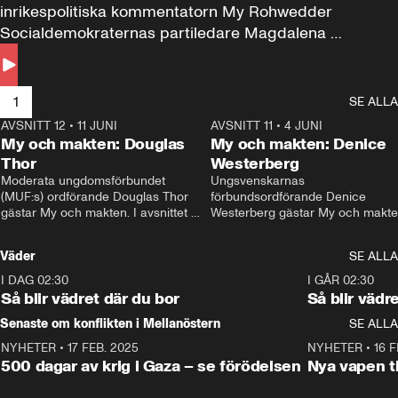
inrikespolitiska kommentatorn My Rohwedder 
Socialdemokraternas partiledare Magdalena 
Andersson till svars.
1
SE ALLA
AVSNITT 12
•
11 JUNI
26:27
AVSNITT 11
•
4 JUNI
2
My och makten: Douglas
My och makten: Denice
Thor
Westerberg
Moderata ungdomsförbundet 
Ungsvenskarnas 
(MUF:s) ordförande Douglas Thor 
förbundsordförande Denice 
gästar My och makten. I avsnittet 
Westerberg gästar My och makten.
diskuteras tonårsutvisningarna och 
avsnittet diskuteras migrationsfrå
hur Moderaterna ska locka väljare till 
och hur SD ska locka kvinnliga 
Väder
SE ALLA
valet i höst. 
väljare. 
I DAG 02:30
1:06
I GÅR 02:30
Så blir vädret där du bor
Så blir vädr
Senaste om konflikten i Mellanöstern
SE ALLA
NYHETER
•
17 FEB. 2025
0:45
NYHETER
•
16 F
500 dagar av krig i Gaza – se förödelsen
Nya vapen ti