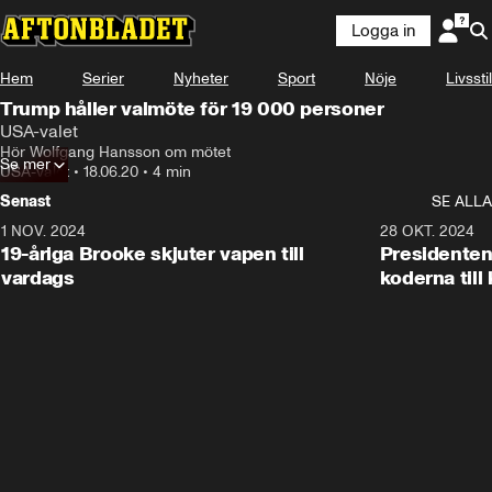
Logga in
Hem
Serier
Nyheter
Sport
Nöje
Livsstil
Trump håller valmöte för 19 000 personer
USA-valet
Hör Wolfgang Hansson om mötet
Se mer
USA-valet
•
18.06.20
•
4 min
Senast
SE ALLA
1 NOV. 2024
1:10
28 OKT. 2024
19-åriga Brooke skjuter vapen till
Presidenten
vardags
koderna till