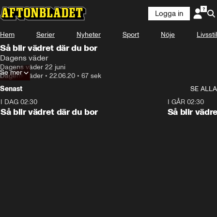
Logga in
Hem
Serier
Nyheter
Sport
Nöje
Livsstil
Så blir vädret där du bor
Dagens väder
Dagens väder 22 juni
Se mer
Dagens väder
•
22.06.20
•
67 sek
Senast
SE ALLA
I DAG 02:30
1:06
I GÅR 02:30
Så blir vädret där du bor
Så blir vädr