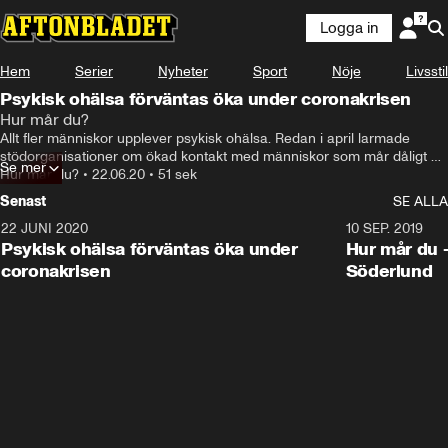
Logga in
Hem
Serier
Nyheter
Sport
Nöje
Livsstil
Psykisk ohälsa förväntas öka under coronakrisen
Hur mår du?
Allt fler människor upplever psykisk ohälsa. Redan i april larmade 
stödorganisationer om ökad kontakt med människor som mår dåligt 
Se mer
och mycket pekar på att det är pågrund av coronakrisen.
Hur mår du?
•
22.06.20
•
51 sek
Senast
SE ALLA
22 JUNI 2020
0:50
10 SEP. 2019
Psykisk ohälsa förväntas öka under
Hur mår du 
coronakrisen
Söderlund