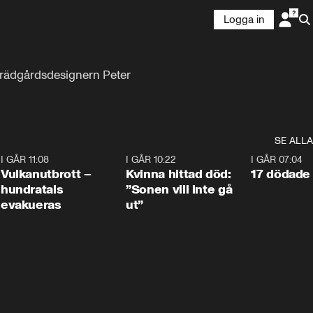
Logga in
 trädgårdsdesignern Peter 
SE ALLA
4
I GÅR 11:08
0:27
I GÅR 10:22
1:12
I GÅR 07:04
Vulkanutbrott –
Kvinna hittad död:
17 dödade 
hundratals
”Sonen vill inte gå
evakueras
ut”