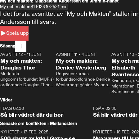
My och makten: Magdalena Andersson om Jimmie-hånet
My och makten
S1 E1
23.10.25
21 min
I det första avsnittet av ”My och Makten” ställe
Andersson till svars.
Spela upp
1
Säsong
AVSNITT 12
•
11 JUNI
26:27
AVSNITT 11
•
4 JUNI
23:40
AVSNITT 10
•
My och makten:
My och makten:
My och ma
Douglas Thor
Denice Westerberg
Elisabeth
Moderata 
Ungsvenskarnas 
Svantess
ungdomsförbundet (MUF:s) 
förbundsordförande Denice 
Kvinnorna, ek
ordförande Douglas Thor 
Westerberg gästar My och 
migrationen. E
gästar My och makten. I 
makten. I avsnittet 
Svantesson stäl
avsnittet diskuteras 
diskuteras migrationsfrågan 
när finansmini
Väder
tonårsutvisningarna och hur 
och hur SD ska locka 
Moderaterna ska locka 
kvinnliga väljare. 
I DAG 02:30
1:06
I GÅR 02:30
väljare till valet i höst. 
Så blir vädret där du bor
Så blir vädret där
Senaste om konflikten i Mellanöstern
NYHETER
•
17 FEB. 2025
0:45
NYHETER
•
16 FEB. 20
500 dagar av krig i Gaza – se
Nya vapen till Isr