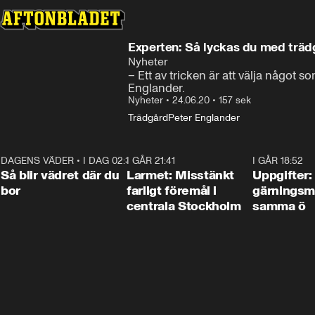
Experten: Så lyckas du med trä
Nyheter
– Ett av tricken är att välja något 
Englander.
Nyheter
•
24.06.20
•
157 sek
Trädgård
Peter Englander
DAGENS VÄDER
•
I DAG 02:30
1:06
I GÅR 21:41
0:35
I GÅR 18:52
Så blir vädret där du
Larmet: Misstänkt
Uppgifter:
bor
farligt föremål i
gärningsm
centrala Stockholm
samma ö