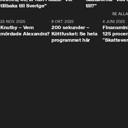
tillbaka till Sverige”
till?”
SE ALLA
3
25 NOV. 2025
31:05
8 OKT. 2025
4:29
4 JUNI 2025
Knutby – Vem
200 sekunder –
Finansmin
mördade Alexandra?
Köttfusket: Se hela
125 procent
programmet här
"Skattever
viktig uppg