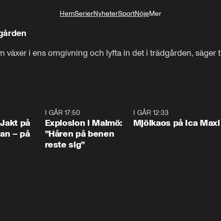
Hem
Serier
Nyheter
Sport
Nöje
Mer
Livsstil
dgården
som växer i ens omgivning och lyfta in det i trädgården, säger
0:33
I GÅR 17:50
1:10
I GÅR 12:33
0:2
 Jakt på
Explosion i Malmö:
Mjölkaos på Ica Maxi
an – på
”Håren på benen
reste sig”