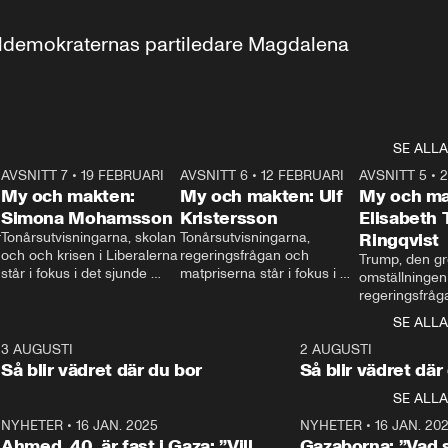
aldemokraternas partiledare Magdalena 
SE ALLA
7
AVSNITT 7
•
19 FEBRUARI
24:30
AVSNITT 6
•
12 FEBRUARI
27:30
AVSNITT 5
•
My och makten:
My och makten: Ulf
My och ma
Simona Mohamsson
Kristersson
Elisabeth
 
Tonårsutvisningarna, skolan 
Tonårsutvisningarna, 
Ringqvist
och och krisen i Liberalerna 
regeringsfrågan och 
Trump, den gr
står i fokus i det sjunde 
matpriserna står i fokus i 
omställningen
avsnittet av ”My och 
det sjätte avsnittet av ”My 
regeringsfråga
makten”. Se när 
och makten”. Se när 
centrum i det 
SE ALLA
Aftonbladets inrikespolitiska 
Aftonbladets inrikespolitiska 
avsnittet av ”
kommentator My 
kommentator My 
6
3 AUGUSTI
1:06
2 AUGUSTI
Makten”. Se nä
Rohwedder ställer 
Rohwedder ställer 
Så blir vädret där du bor
Så blir vädret där
Aftonbladets in
utbildnings- och 
statsminister Ulf Kristersson 
kommentator 
SE ALLA
integrationsminister Simona 
till svars.
Rohwedder stäl
Mohamsson till svars.
Centerpartiets
2
NYHETER
•
16 JAN. 2025
1:01
NYHETER
•
16 JAN. 20
Thand Ring till
Ahmed, 40, är fast i Gaza: ”Vill
Gazaborna: ”Vad s