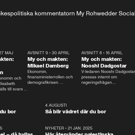
r inrikespolitiska kommentatorn My Rohwedder Soci
27 MAJ
3:51
AVSNITT 9
•
30 APRIL
24:00
AVSNITT 8
•
16 APRIL
25:1
kten:
My och makten:
My och makten:
Mikael Damberg
Nooshi Dadgostar
on
Ekonomin, 
V-ledaren Nooshi Dadgostar
finansministerrollen och 
pressas internt om 
onomin och 
demografikrisen. 
regeringsfrågan.

lisabeth 
Oppositionen ställs till svars 
I Aftonbladets 
ls till svars 
när Socialdemokraternas 
partiledarutfrågning ”My 
stern gästar 
Mikael Damberg gästar My 
och Makten” sätter hon ner 
My och Makten. 
och Makten. 
foten mot kritikerna:

1:06
4 AUGUSTI
1:0
– Vi ställer upp i val. Ska vi 
 du bor
Så blir vädret där du bor
vara med så sitter vi förstås 
25
1:22
NYHETER
•
21 JAN. 2025
0:5
ael – då hyllas
Här återvänder palestinska