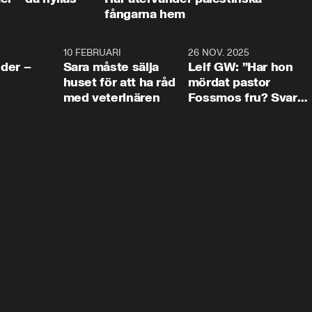
fångarna hem
4:24
10 FEBRUARI
4:13
26 NOV. 2025
8:1
der –
Sara måste sälja
Leif GW: ”Har hon
huset för att ha råd
mördat pastor
med veterinären
Fossmos fru? Svar
nej.”