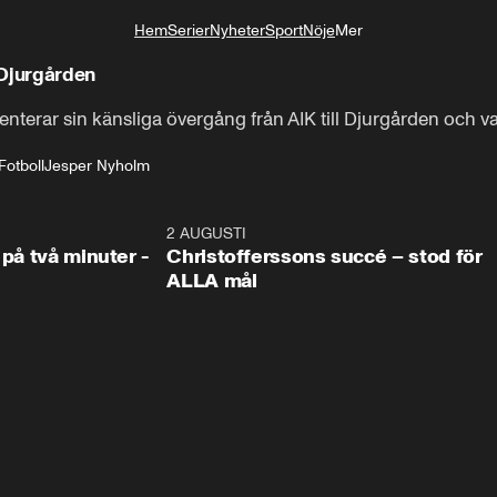
Hem
Serier
Nyheter
Sport
Nöje
Mer
Livsstil
 Djurgården
rar sin känsliga övergång från AIK till Djurgården och va
Fotboll
Jesper Nyholm
1:08
2 AUGUSTI
2:5
 på två minuter -
Christofferssons succé – stod för
ALLA mål