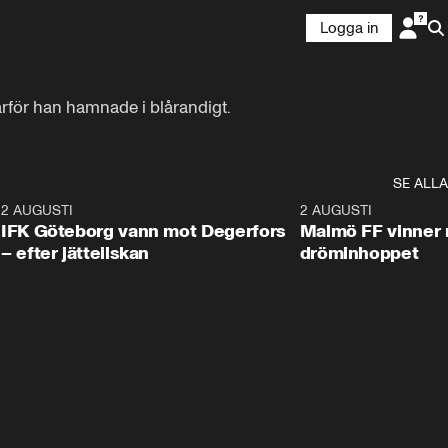
Logga in
rför han hamnade i blårandigt.
SE ALLA
5
2 AUGUSTI
2:32
2 AUGUSTI
IFK Göteborg vann mot Degerfors
Malmö FF vinner 
– efter jätteilskan
dröminhoppet