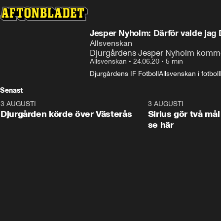
Jesper Nyholm: Därför valde jag
Allsvenskan
Djurgårdens Jesper Nyholm kommente
Allsvenskan
•
24.06.20
•
5 min
Djurgårdens IF Fotboll
Allsvenskan i fotboll
Senast
3 AUGUSTI
3:00
3 AUGUSTI
Djurgården körde över Västerås
Sirius gör två mål
se här