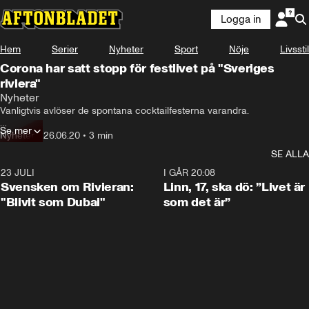
Logga in
Hem
Serier
Nyheter
Sport
Nöje
Livsstil
Corona har satt stopp för festlivet på "Sveriges
riviera"
Nyheter
Vanligtvis avlöser de spontana cocktailfesterna varandra.

Se mer
Men coronapandemin har satt stopp för partylivet på ett av Sveriges 
Nyheter
•
26.06.20
•
3 min
mest exklusiva sommarparadis.

SE ALLA
–  Man kan bli socialt utbränd här, säger Vera Stevens, 59.
23 JULI
1:42
I GÅR 20:08
Svensken om Rivieran:
Linn, 17, ska dö: ”Livet är
"Blivit som Dubai"
som det är”