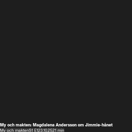
My och makten: Magdalena Andersson om Jimmie-hånet
My och makten
S1 E1
23.10.25
21 min