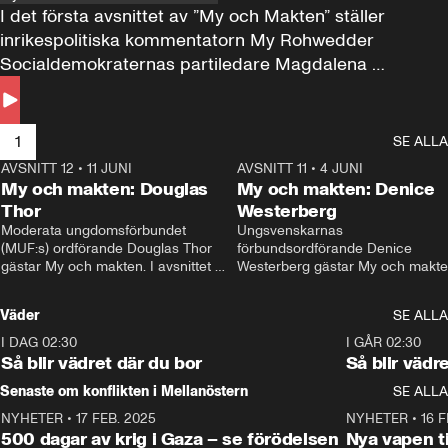
I det första avsnittet av ”My och Makten” ställer 
inrikespolitiska kommentatorn My Rohwedder 
Socialdemokraternas partiledare Magdalena 
Andersson till svars.
1
SE ALLA
AVSNITT 12
•
11 JUNI
26:27
AVSNITT 11
•
4 JUNI
2
My och makten: Douglas
My och makten: Denice
Thor
Westerberg
Moderata ungdomsförbundet 
Ungsvenskarnas 
(MUF:s) ordförande Douglas Thor 
förbundsordförande Denice 
gästar My och makten. I avsnittet 
Westerberg gästar My och makten.
diskuteras tonårsutvisningarna och 
avsnittet diskuteras migrationsfrå
hur Moderaterna ska locka väljare till 
och hur SD ska locka kvinnliga 
Väder
SE ALLA
valet i höst. 
väljare. 
I DAG 02:30
1:06
I GÅR 02:30
Så blir vädret där du bor
Så blir vädr
Senaste om konflikten i Mellanöstern
SE ALLA
NYHETER
•
17 FEB. 2025
0:45
NYHETER
•
16 F
500 dagar av krig i Gaza – se förödelsen
Nya vapen ti