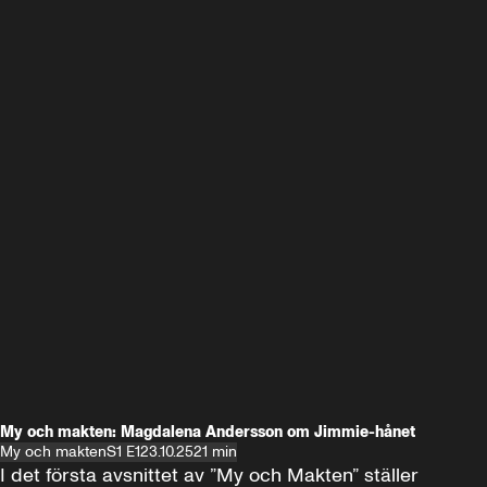
My och makten: Magdalena Andersson om Jimmie-hånet
My och makten
S1 E1
23.10.25
21 min
I det första avsnittet av ”My och Makten” ställer 