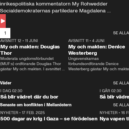
inrikespolitiska kommentatorn My Rohwedder 
Socialdemokraternas partiledare Magdalena 
Andersson till svars.
1
SE ALLA
AVSNITT 12
•
11 JUNI
26:27
AVSNITT 11
•
4 JUNI
2
My och makten: Douglas
My och makten: Denice
Thor
Westerberg
Moderata ungdomsförbundet 
Ungsvenskarnas 
(MUF:s) ordförande Douglas Thor 
förbundsordförande Denice 
gästar My och makten. I avsnittet 
Westerberg gästar My och makten.
diskuteras tonårsutvisningarna och 
avsnittet diskuteras migrationsfrå
hur Moderaterna ska locka väljare till 
och hur SD ska locka kvinnliga 
Väder
SE ALLA
valet i höst. 
väljare. 
I DAG 02:30
1:06
I GÅR 02:30
Så blir vädret där du bor
Så blir vädr
Senaste om konflikten i Mellanöstern
SE ALLA
NYHETER
•
17 FEB. 2025
0:45
NYHETER
•
16 F
500 dagar av krig i Gaza – se förödelsen
Nya vapen ti