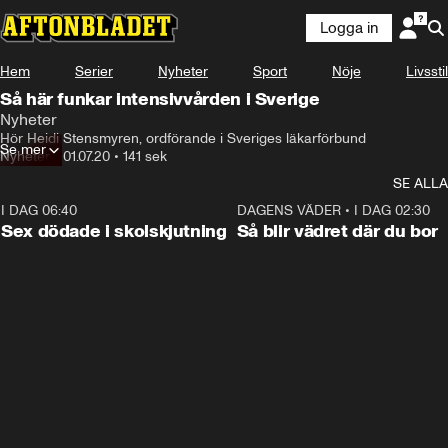
Logga in
Hem
Serier
Nyheter
Sport
Nöje
Livsstil
Så här funkar intensivvården i Sverige
Nyheter
Hör Heidi Stensmyren, ordförande i Sveriges läkarförbund
Se mer
Nyheter
•
01.07.20
•
141 sek
SE ALLA
I DAG 06:40
0:35
DAGENS VÄDER
•
I DAG 02:30
Sex dödade i skolskjutning
Så blir vädret där du bor