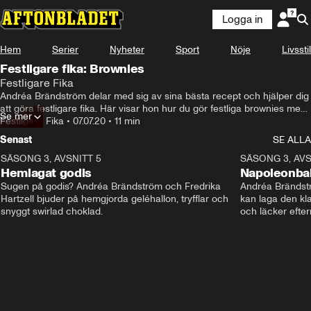
Logga in
Hem
Serier
Nyheter
Sport
Nöje
Livsstil
Festligare fika: Brownies
Festligare Fika
Andréa Brändström delar med sig av sina bästa recept och hjälper dig 
att göra festligare fika. Här visar hon hur du gör festliga brownies med 
Se mer
hallonmousse, chokladfluff och maränger.
Festligare Fika
•
07.07.20
•
11 min
Senast
SE ALLA
SÄSONG 3, AVSNITT 5
12:28
SÄSONG 3, AVS
Hemlagat godis
Napoleonbak
Sugen på godis? Andréa Brändström och Fredrika 
Andréa Brändströ
Hartzell bjuder på hemgjorda geléhallon, tryfflar och 
kan laga den kl
snyggt swirlad choklad.
och läcker efterr