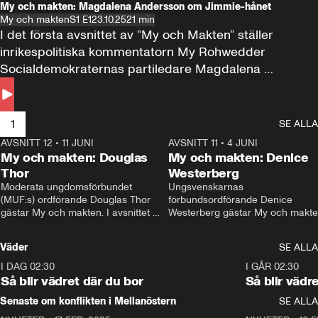
My och makten: Magdalena Andersson om Jimmie-hånet
My och makten
S1 E1
23.10.25
21 min
I det första avsnittet av ”My och Makten” ställer 
inrikespolitiska kommentatorn My Rohwedder 
Socialdemokraternas partiledare Magdalena 
Andersson till svars.
1
SE ALLA
AVSNITT 12
•
11 JUNI
26:27
AVSNITT 11
•
4 JUNI
2
My och makten: Douglas
My och makten: Denice
Thor
Westerberg
Moderata ungdomsförbundet 
Ungsvenskarnas 
(MUF:s) ordförande Douglas Thor 
förbundsordförande Denice 
gästar My och makten. I avsnittet 
Westerberg gästar My och makten.
diskuteras tonårsutvisningarna och 
avsnittet diskuteras migrationsfrå
hur Moderaterna ska locka väljare till 
och hur SD ska locka kvinnliga 
Väder
SE ALLA
valet i höst. 
väljare. 
I DAG 02:30
1:06
I GÅR 02:30
Så blir vädret där du bor
Så blir vädr
Senaste om konflikten i Mellanöstern
SE ALLA