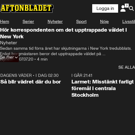
Logga in
Hem
Serier
Nyheter
Sport
Nöje
Livsstil
Hör korrespondenten om det upptrappade våldet i
New York
Nyheter
Sedan samma tid förra året har skjutningarna i New York tredubblats. 
Enligt borgmästaren beror det upptrappade våldet på 
Se mer
coronapandemin.
Nyheter
•
07.07.20
•
4 min
SE ALLA
DAGENS VÄDER
•
I DAG 02:30
1:06
I GÅR 21:41
Så blir vädret där du bor
Larmet: Misstänkt farligt
föremål i centrala
Stockholm