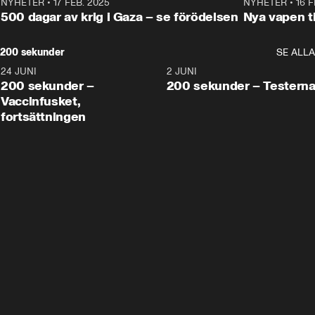
NYHETER
•
17 FEB. 2025
0:45
NYHETER
•
16 F
500 dagar av krig i Gaza – se förödelsen
Nya vapen ti
200 sekunder
SE ALLA
24 JUNI
5:00
2 JUNI
200 sekunder –
200 sekunder – Testern
Vaccinfusket,
fortsättningen