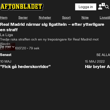
Logga in
Hem
Serier
Nyheter
Sport
Nöje
Livsstil
Real Madrid närmar sig ligatiteln – efter ytterligare
en straff
La Liga
Tredje raka straffen och en ny trepoängare för Real Madrid mot 
Alavés.
Se mer
La Liga
•
10.07.20
•
79 sek
Senast
SE ALLA
10 MAJ
1:00
15 MAJ 2022
”Fick gå hederskorridor”
Här bryter 