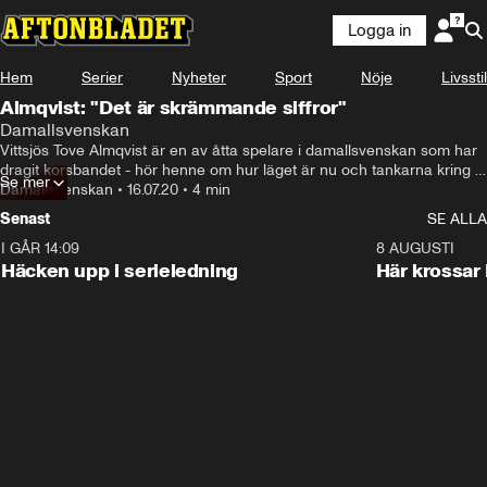
Logga in
Hem
Serier
Nyheter
Sport
Nöje
Livsstil
Almqvist: "Det är skrämmande siffror"
Damallsvenskan
Vittsjös Tove Almqvist är en av åtta spelare i damallsvenskan som har 
dragit korsbandet - hör henne om hur läget är nu och tankarna kring 
Se mer
vad det beror på
Damallsvenskan
•
16.07.20
•
4 min
Senast
SE ALLA
I GÅR 14:09
0:56
8 AUGUSTI
Häcken upp i serieledning
Här krossar