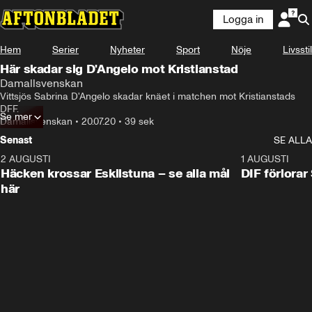
Logga in
Hem
Serier
Nyheter
Sport
Nöje
Livsstil
Här skadar sig D'Angelo mot Kristianstad
Damallsvenskan
Vittsjös Sabrina D'Angelo skadar knäet i matchen mot Kristianstads 
DFF.
Se mer
Damallsvenskan
•
20.07.20
•
39 sek
Senast
SE ALLA
2 AUGUSTI
0:59
1 AUGUSTI
Häcken krossar Eskilstuna – se alla mål
DIF förlora
här