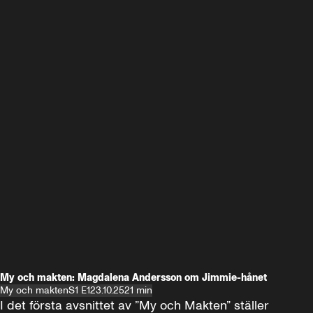
My och makten: Magdalena Andersson om Jimmie-hånet
My och makten
S1 E1
23.10.25
21 min
I det första avsnittet av ”My och Makten” ställer 