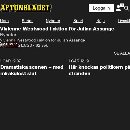
Logga in
Hem
Serier
Nyheter
Sport
Nöje
Livsstil
Vivienne Westwood i aktion för Julian Assange
Nyheter
Vivienne Westwood i aktion för Julian Assange
Se mer
Nyheter
•
21.07.20
•
62 sek
SE ALLA
I GÅR 19:07
0:42
I GÅR 12:19
Dramatiska scenen – med
Här knockas politikern p
mirakulöst slut
stranden