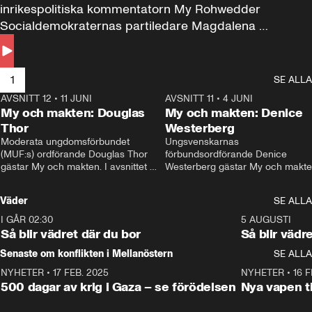
inrikespolitiska kommentatorn My Rohwedder 
Socialdemokraternas partiledare Magdalena 
Andersson till svars.
1
SE ALLA
AVSNITT 12
•
11 JUNI
26:27
AVSNITT 11
•
4 JUNI
2
My och makten: Douglas
My och makten: Denice
Thor
Westerberg
Moderata ungdomsförbundet 
Ungsvenskarnas 
(MUF:s) ordförande Douglas Thor 
förbundsordförande Denice 
gästar My och makten. I avsnittet 
Westerberg gästar My och makten.
diskuteras tonårsutvisningarna och 
avsnittet diskuteras migrationsfrå
hur Moderaterna ska locka väljare till 
och hur SD ska locka kvinnliga 
Väder
SE ALLA
valet i höst. 
väljare. 
I GÅR 02:30
1:06
5 AUGUSTI
Så blir vädret där du bor
Så blir vädr
Senaste om konflikten i Mellanöstern
SE ALLA
NYHETER
•
17 FEB. 2025
0:45
NYHETER
•
16 F
500 dagar av krig i Gaza – se förödelsen
Nya vapen ti