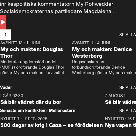
inrikespolitiska kommentatorn My Rohwedder 
Socialdemokraternas partiledare Magdalena 
Andersson till svars.
1
SE ALLA
AVSNITT 12
•
11 JUNI
26:27
AVSNITT 11
•
4 JUNI
2
My och makten: Douglas
My och makten: Denice
Thor
Westerberg
Moderata ungdomsförbundet 
Ungsvenskarnas 
(MUF:s) ordförande Douglas Thor 
förbundsordförande Denice 
gästar My och makten. I avsnittet 
Westerberg gästar My och makten.
diskuteras tonårsutvisningarna och 
avsnittet diskuteras migrationsfrå
hur Moderaterna ska locka väljare till 
och hur SD ska locka kvinnliga 
Väder
SE ALLA
valet i höst. 
väljare. 
I GÅR 02:30
1:06
7 AUGUSTI
Så blir vädret där du bor
Så blir vädr
Senaste om konflikten i Mellanöstern
SE ALLA
NYHETER
•
17 FEB. 2025
0:45
NYHETER
•
16 F
500 dagar av krig i Gaza – se förödelsen
Nya vapen ti