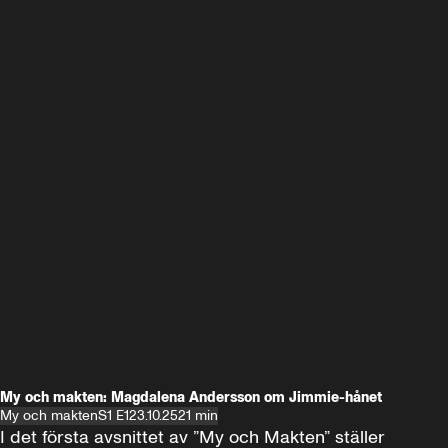
My och makten: Magdalena Andersson om Jimmie-hånet
My och makten
S1 E1
23.10.25
21 min
I det första avsnittet av ”My och Makten” ställer 