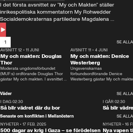
I det första avsnittet av ”My och Makten” ställer 
inrikespolitiska kommentatorn My Rohwedder 
Socialdemokraternas partiledare Magdalena 
Andersson till svars.
1
SE ALLA
AVSNITT 12
•
11 JUNI
26:27
AVSNITT 11
•
4 JUNI
2
My och makten: Douglas
My och makten: Denice
Thor
Westerberg
Moderata ungdomsförbundet 
Ungsvenskarnas 
(MUF:s) ordförande Douglas Thor 
förbundsordförande Denice 
gästar My och makten. I avsnittet 
Westerberg gästar My och makten.
diskuteras tonårsutvisningarna och 
avsnittet diskuteras migrationsfrå
hur Moderaterna ska locka väljare till 
och hur SD ska locka kvinnliga 
Väder
SE ALLA
valet i höst. 
väljare. 
I DAG 02:30
1:06
I GÅR 02:30
Så blir vädret där du bor
Så blir vädr
Senaste om konflikten i Mellanöstern
SE ALLA
NYHETER
•
17 FEB. 2025
0:45
NYHETER
•
16 F
500 dagar av krig i Gaza – se förödelsen
Nya vapen ti