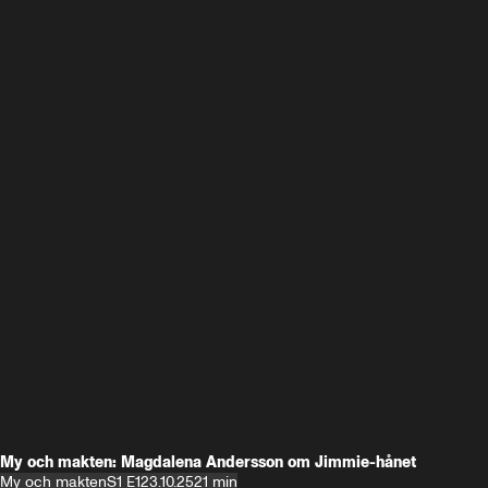
My och makten: Magdalena Andersson om Jimmie-hånet
My och makten
S1 E1
23.10.25
21 min