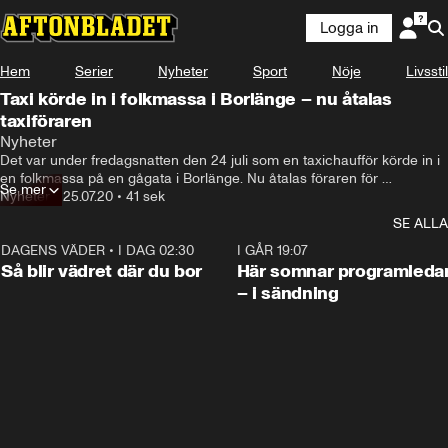
Logga in
Hem
Serier
Nyheter
Sport
Nöje
Livsstil
Taxi körde in i folkmassa i Borlänge – nu åtalas
taxiföraren
Nyheter
Det var under fredagsnatten den 24 juli som en taxichaufför körde in i 
en folkmassa på en gågata i Borlänge. Nu åtalas föraren för 
Se mer
mordförsök.
Nyheter
•
25.07.20
•
41 sek
SE ALLA
DAGENS VÄDER
•
I DAG 02:30
1:06
I GÅR 19:07
Så blir vädret där du bor
Här somnar programleda
– i sändning