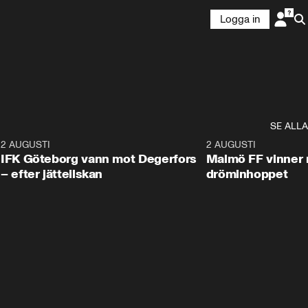
Logga in
SE ALLA
5
2 AUGUSTI
2:32
2 AUGUSTI
IFK Göteborg vann mot Degerfors
Malmö FF vinner 
– efter jätteilskan
dröminhoppet