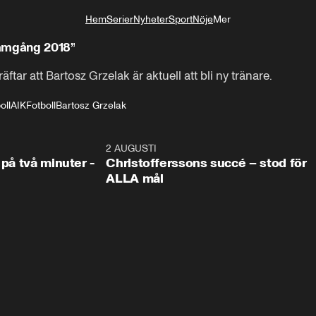
Hem
Serier
Nyheter
Sport
Nöje
Mer
Livsstil
framgång 2018”
ftar att Bartosz Grzelak är aktuell att bli ny tränare.
oll
AIK
Fotboll
Bartosz Grzelak
1:08
2 AUGUSTI
2:5
 på två minuter -
Christofferssons succé – stod för
ALLA mål