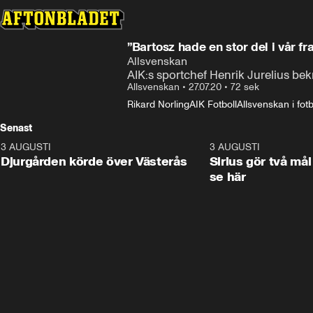
”Bartosz hade en stor del i vår 
Allsvenskan
AIK:s sportchef Henrik Jurelius bekrä
Allsvenskan
•
27.07.20
•
72 sek
Rikard Norling
AIK Fotboll
Allsvenskan i fotb
Senast
3 AUGUSTI
3:00
3 AUGUSTI
Djurgården körde över Västerås
Sirius gör två mål
se här