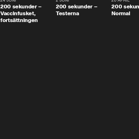
24 JUNI
5:00
2 JUNI
4:23
20 APRIL
200 sekunder –
200 sekunder –
200 sekun
Vaccinfusket,
Testerna
Normal
fortsättningen