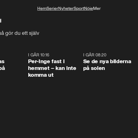
Hem
Serier
Nyheter
Sport
Nöje
Mer
Livsstil
d
 gör du ett själv
0:45
I GÅR 10:16
1:26
I GÅR 08:20
0:3
as
Per-Inge fast i
Se de nya bilderna
på
hemmet – kan inte
på solen
komma ut