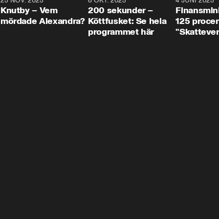
3
25 NOV. 2025
31:05
8 OKT. 2025
4:29
4 JUNI 2025
Knutby – Vem
200 sekunder –
Finansmin
mördade Alexandra?
Köttfusket: Se hela
125 procent
programmet här
"Skattever
viktig uppg