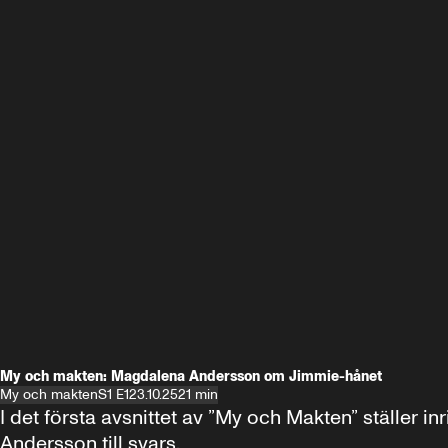
My och makten: Magdalena Andersson om Jimmie-hånet
My och makten
S1 E1
23.10.25
21 min
I det första avsnittet av ”My och Makten” ställe
Andersson till svars.