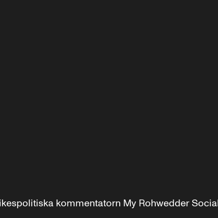
r inrikespolitiska kommentatorn My Rohwedder Soci