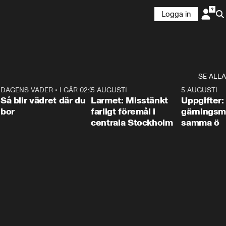
Logga in
SE ALLA
1
DAGENS VÄDER
•
I GÅR 02:30
1:06
5 AUGUSTI
0:35
5 AUGUSTI
Så blir vädret där du
Larmet: Misstänkt
Uppgifter:
bor
farligt föremål i
gärningsm
centrala Stockholm
samma ö