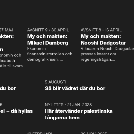
27 MAJ
3:51
AVSNITT 9
•
30 APRIL
24:00
AVSNITT 8
•
16 APRIL
25:1
kten:
My och makten:
My och makten:
Mikael Damberg
Nooshi Dadgostar
on
Ekonomin, 
V-ledaren Nooshi Dadgostar
finansministerrollen och 
pressas internt om 
onomin och 
demografikrisen. 
regeringsfrågan.

lisabeth 
Oppositionen ställs till svars 
I Aftonbladets 
ls till svars 
när Socialdemokraternas 
partiledarutfrågning ”My 
stern gästar 
Mikael Damberg gästar My 
och Makten” sätter hon ner 
My och Makten. 
och Makten. 
foten mot kritikerna:

1:06
5 AUGUSTI
1:0
– Vi ställer upp i val. Ska vi 
 du bor
Så blir vädret där du bor
vara med så sitter vi förstås 
25
1:22
NYHETER
•
21 JAN. 2025
0:5
ael – då hyllas
Här återvänder palestinska
fångarna hem