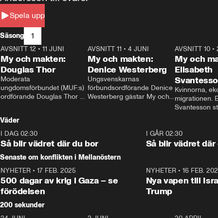
Spela upp
1
Säsong
AVSNITT 12
•
11 JUNI
26:27
AVSNITT 11
•
4 JUNI
23:40
AVSNITT 10
•
My och makten:
My och makten:
My och ma
Douglas Thor
Denice Westerberg
Elisabeth
Moderata 
Ungsvenskarnas 
Svantess
ungdomsförbundet (MUF:s) 
förbundsordförande Denice 
Kvinnorna, ek
ordförande Douglas Thor 
Westerberg gästar My och 
migrationen. E
gästar My och makten. I 
makten. I avsnittet 
Svantesson stäl
avsnittet diskuteras 
diskuteras migrationsfrågan 
när finansmini
Väder
tonårsutvisningarna och hur 
och hur SD ska locka 
Moderaterna ska locka 
kvinnliga väljare. 
I DAG 02:30
1:06
I GÅR 02:30
väljare till valet i höst. 
Så blir vädret där du bor
Så blir vädret där
Senaste om konflikten i Mellanöstern
NYHETER
•
17 FEB. 2025
0:45
NYHETER
•
16 FEB. 20
500 dagar av krig i Gaza – se
Nya vapen till Isr
förödelsen
Trump
200 sekunder