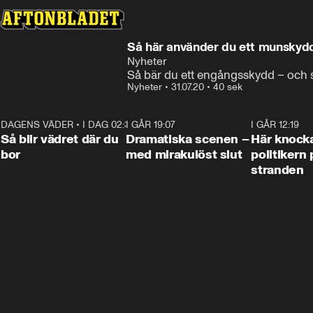
Så här använder du ett munskyd
Nyheter
Så bär du ett engångsskydd – och så
Nyheter
•
31.07.20
•
40 sek
DAGENS VÄDER
•
I DAG 02:30
1:06
I GÅR 19:07
0:42
I GÅR 12:19
Så blir vädret där du
Dramatiska scenen –
Här knock
bor
med mirakulöst slut
politikern 
stranden