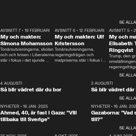
SE ALLA
7
AVSNITT 7
•
19 FEBRUARI
24:30
AVSNITT 6
•
12 FEBRUARI
27:30
AVSNITT 5
•
My och makten:
My och makten: Ulf
My och ma
Simona Mohamsson
Kristersson
Elisabeth
 
Tonårsutvisningarna, skolan 
Tonårsutvisningarna, 
Ringqvist
och och krisen i Liberalerna 
regeringsfrågan och 
Trump, den gr
står i fokus i det sjunde 
matpriserna står i fokus i 
omställningen
avsnittet av ”My och 
det sjätte avsnittet av ”My 
regeringsfråga
makten”. Se när 
och makten”. Se när 
centrum i det 
SE ALLA
Aftonbladets inrikespolitiska 
Aftonbladets inrikespolitiska 
avsnittet av ”
kommentator My 
kommentator My 
6
4 AUGUSTI
1:06
3 AUGUSTI
Makten”. Se nä
Rohwedder ställer 
Rohwedder ställer 
Så blir vädret där du bor
Så blir vädret där
Aftonbladets in
utbildnings- och 
statsminister Ulf Kristersson 
kommentator 
SE ALLA
integrationsminister Simona 
till svars.
Rohwedder stäl
Mohamsson till svars.
Centerpartiets
2
NYHETER
•
16 JAN. 2025
1:01
NYHETER
•
16 JAN. 20
Thand Ring till
Ahmed, 40, är fast i Gaza: ”Vill
Gazaborna: ”Vad s
tillbaka till Sverige”
till?”
SE ALLA