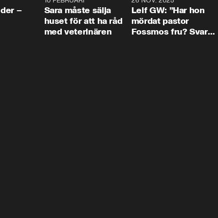
4:24
10 FEBRUARI
4:13
26 NOV. 2025
8:1
der –
Sara måste sälja
Leif GW: ”Har hon
huset för att ha råd
mördat pastor
med veterinären
Fossmos fru? Svar
nej.”