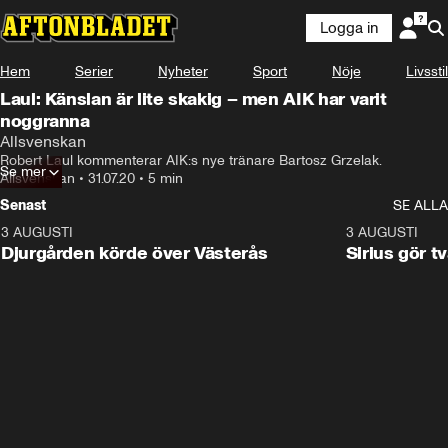
Logga in
Hem
Serier
Nyheter
Sport
Nöje
Livsstil
Laul: Känslan är lite skakig – men AIK har varit
noggranna
Allsvenskan
Robert Laul kommenterar AIK:s nye tränare Bartosz Grzelak.
Se mer
Allsvenskan
•
31.07.20
•
5 min
Senast
SE ALLA
3 AUGUSTI
3:00
3 AUGUSTI
Djurgården körde över Västerås
Sirius gör t