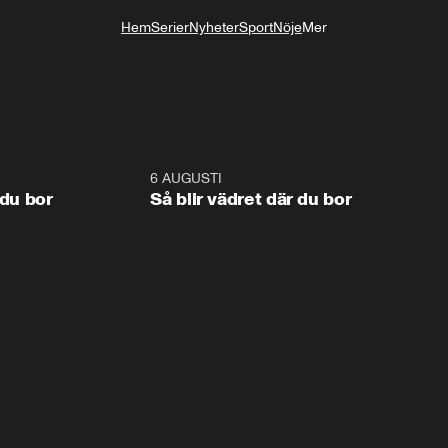
Hem
Serier
Nyheter
Sport
Nöje
Mer
Livsstil
1:06
6 AUGUSTI
1:0
 du bor
Så blir vädret där du bor