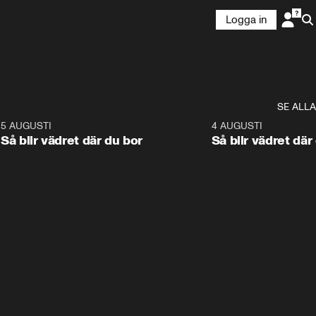
Logga in
SE ALLA
6
5 AUGUSTI
1:06
4 AUGUSTI
Så blir vädret där du bor
Så blir vädret där