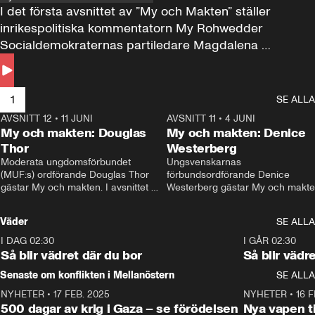
I det första avsnittet av ”My och Makten” ställer 
inrikespolitiska kommentatorn My Rohwedder 
Socialdemokraternas partiledare Magdalena 
Andersson till svars.
1
SE ALLA
AVSNITT 12
•
11 JUNI
26:27
AVSNITT 11
•
4 JUNI
2
My och makten: Douglas
My och makten: Denice
Thor
Westerberg
Moderata ungdomsförbundet 
Ungsvenskarnas 
(MUF:s) ordförande Douglas Thor 
förbundsordförande Denice 
gästar My och makten. I avsnittet 
Westerberg gästar My och makten.
diskuteras tonårsutvisningarna och 
avsnittet diskuteras migrationsfrå
hur Moderaterna ska locka väljare till 
och hur SD ska locka kvinnliga 
Väder
SE ALLA
valet i höst. 
väljare. 
I DAG 02:30
1:06
I GÅR 02:30
Så blir vädret där du bor
Så blir vädr
Senaste om konflikten i Mellanöstern
SE ALLA
NYHETER
•
17 FEB. 2025
0:45
NYHETER
•
16 F
500 dagar av krig i Gaza – se förödelsen
Nya vapen ti