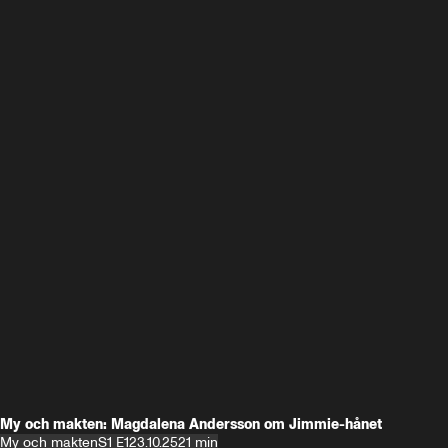
My och makten: Magdalena Andersson om Jimmie-hånet
My och makten
S1 E1
23.10.25
21 min