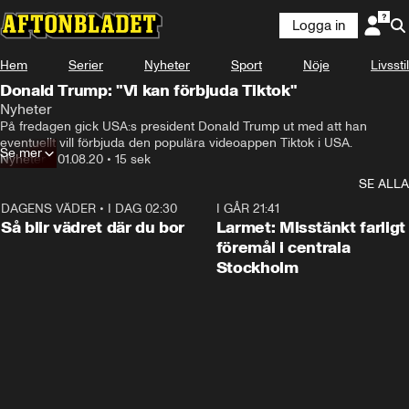
Logga in
Hem
Serier
Nyheter
Sport
Nöje
Livsstil
Donald Trump: "Vi kan förbjuda Tiktok"
Nyheter
På fredagen gick USA:s president Donald Trump ut med att han 
eventuellt vill förbjuda den populära videoappen Tiktok i USA.
Se mer
Nyheter
•
01.08.20
•
15 sek
SE ALLA
DAGENS VÄDER
•
I DAG 02:30
1:06
I GÅR 21:41
Så blir vädret där du bor
Larmet: Misstänkt farligt
föremål i centrala
Stockholm