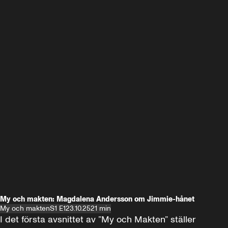
My och makten: Magdalena Andersson om Jimmie-hånet
My och makten
S1 E1
23.10.25
21 min
I det första avsnittet av ”My och Makten” ställer 