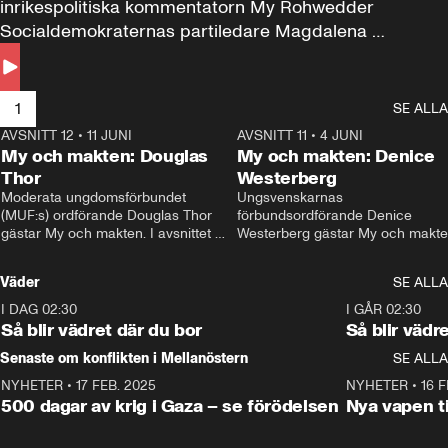
inrikespolitiska kommentatorn My Rohwedder 
Socialdemokraternas partiledare Magdalena 
Andersson till svars.
1
SE ALLA
AVSNITT 12
•
11 JUNI
26:27
AVSNITT 11
•
4 JUNI
2
My och makten: Douglas
My och makten: Denice
Thor
Westerberg
Moderata ungdomsförbundet 
Ungsvenskarnas 
(MUF:s) ordförande Douglas Thor 
förbundsordförande Denice 
gästar My och makten. I avsnittet 
Westerberg gästar My och makten.
diskuteras tonårsutvisningarna och 
avsnittet diskuteras migrationsfrå
hur Moderaterna ska locka väljare till 
och hur SD ska locka kvinnliga 
Väder
SE ALLA
valet i höst. 
väljare. 
I DAG 02:30
1:06
I GÅR 02:30
Så blir vädret där du bor
Så blir vädr
Senaste om konflikten i Mellanöstern
SE ALLA
NYHETER
•
17 FEB. 2025
0:45
NYHETER
•
16 F
500 dagar av krig i Gaza – se förödelsen
Nya vapen ti