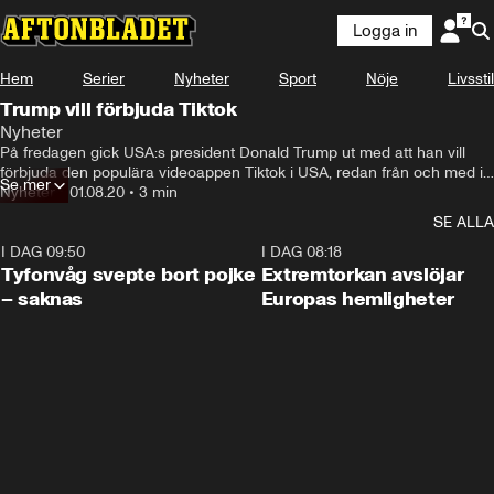
Logga in
Hem
Serier
Nyheter
Sport
Nöje
Livsstil
Trump vill förbjuda Tiktok
Nyheter
På fredagen gick USA:s president Donald Trump ut med att han vill 
förbjuda den populära videoappen Tiktok i USA, redan från och med i 
Se mer
dag, något som bland annat CNN rapporterar om.
Nyheter
•
01.08.20
•
3 min
SE ALLA
I DAG 09:50
0:53
I DAG 08:18
Tyfonvåg svepte bort pojke
Extremtorkan avslöjar
– saknas
Europas hemligheter