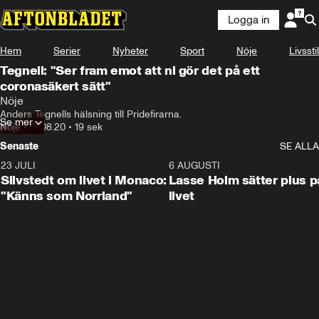
Logga in
Hem
Serier
Nyheter
Sport
Nöje
Livsstil
Tegnell: "Ser fram emot att ni gör det på ett
coronasäkert sätt"
Nöje
Anders Tegnells hälsning till Pridefirarna.
Se mer
Nöje
•
01.08.20
•
19 sek
Senaste
SE ALLA
23 JULI
2:11
6 AUGUSTI
Silvstedt om livet i Monaco:
Lasse Holm sätter plus p
"Känns som Norrland"
livet