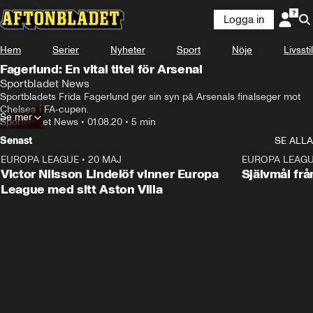
Logga in
Hem
Serier
Nyheter
Sport
Nöje
Livsstil
Fagerlund: En vital titel för Arsenal
Sportbladet News
Sportbladets Frida Fagerlund ger sin syn på Arsenals finalseger mot 
Chelsea i FA-cupen.
Se mer
Sportbladet News
•
01.08.20
•
5 min
Senast
SE ALLA
EUROPA LEAGUE
•
20 MAJ
1:32
EUROPA LEAG
Victor Nilsson Lindelöf vinner Europa
Självmål frå
League med sitt Aston Villa