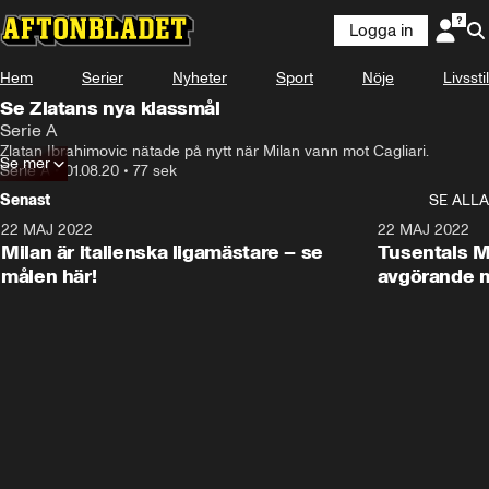
Logga in
Hem
Serier
Nyheter
Sport
Nöje
Livsstil
Se Zlatans nya klassmål
Serie A
Zlatan Ibrahimovic nätade på nytt när Milan vann mot Cagliari.
Se mer
Serie A
•
01.08.20
•
77 sek
Senast
SE ALLA
22 MAJ 2022
2:58
22 MAJ 2022
Milan är italienska ligamästare – se
Tusentals Mi
målen här!
avgörande m