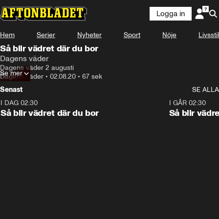
Logga in
Hem
Serier
Nyheter
Sport
Nöje
Livsstil
Så blir vädret där du bor
Dagens väder
Dagens väder 2 augusti
Se mer
Dagens väder
•
02.08.20
•
67 sek
Senast
SE ALLA
I DAG 02:30
1:06
I GÅR 02:30
Så blir vädret där du bor
Så blir vädr