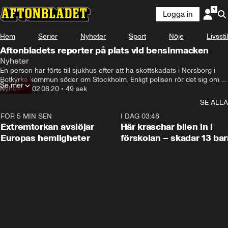
Logga in
Hem
Serier
Nyheter
Sport
Nöje
Livsstil
Aftonbladets reporter på plats vid bensinmacken
Nyheter
En person har förts till sjukhus efter att ha skottskadats i Norsborg i 
Botkyrka kommun söder om Stockholm. Enligt polisen rör det sig om 
Se mer
en relativt ung kvinna.
Nyheter
•
02.08.20
•
49 sek
SE ALLA
FÖR 5 MIN SEN
0:53
I DAG 03:48
Extremtorkan avslöjar
Här kraschar bilen in i
Europas hemligheter
förskolan – skadar 13 bar