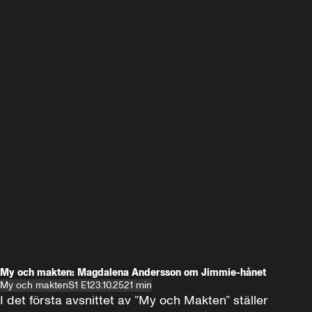
My och makten: Magdalena Andersson om Jimmie-hånet
My och makten
S1 E1
23.10.25
21 min
I det första avsnittet av ”My och Makten” ställer 