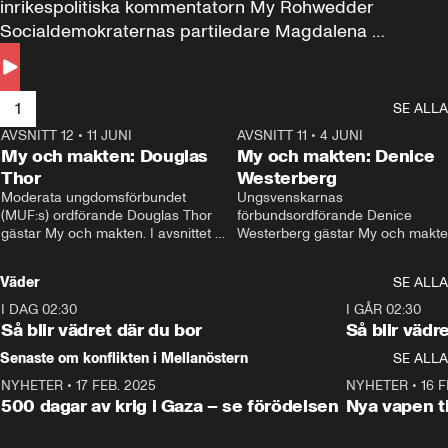
inrikespolitiska kommentatorn My Rohwedder 
Socialdemokraternas partiledare Magdalena 
Andersson till svars.
1
SE ALLA
AVSNITT 12
•
11 JUNI
26:27
AVSNITT 11
•
4 JUNI
2
My och makten: Douglas
My och makten: Denice
Thor
Westerberg
Moderata ungdomsförbundet 
Ungsvenskarnas 
(MUF:s) ordförande Douglas Thor 
förbundsordförande Denice 
gästar My och makten. I avsnittet 
Westerberg gästar My och makten.
diskuteras tonårsutvisningarna och 
avsnittet diskuteras migrationsfrå
hur Moderaterna ska locka väljare till 
och hur SD ska locka kvinnliga 
Väder
SE ALLA
valet i höst. 
väljare. 
I DAG 02:30
1:06
I GÅR 02:30
Så blir vädret där du bor
Så blir vädr
Senaste om konflikten i Mellanöstern
SE ALLA
NYHETER
•
17 FEB. 2025
0:45
NYHETER
•
16 F
500 dagar av krig i Gaza – se förödelsen
Nya vapen ti