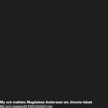
My och makten: Magdalena Andersson om Jimmie-hånet
My och makten
S1 E1
23.10.25
21 min