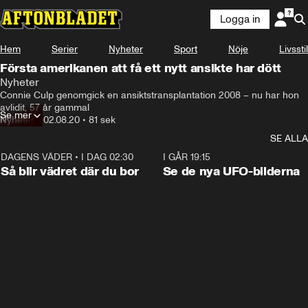
Logga in
Hem
Serier
Nyheter
Sport
Nöje
Livsstil
Första amerikanen att få ett nytt ansikte har dött
Nyheter
Connie Culp genomgick en ansiktstransplantation 2008 – nu har hon 
avlidit, 57 år gammal
Se mer
Nyheter
•
02.08.20
•
81 sek
SE ALLA
DAGENS VÄDER
•
I DAG 02:30
1:06
I GÅR 19:15
Så blir vädret där du bor
Se de nya UFO-bilderna