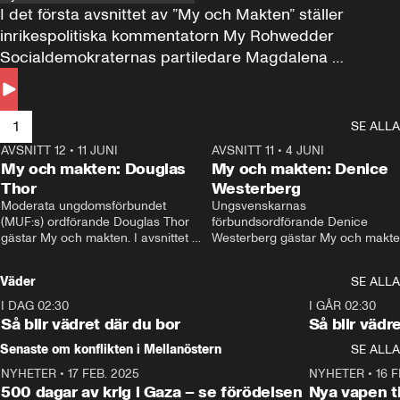
I det första avsnittet av ”My och Makten” ställer 
inrikespolitiska kommentatorn My Rohwedder 
Socialdemokraternas partiledare Magdalena 
Andersson till svars.
1
SE ALLA
AVSNITT 12
•
11 JUNI
26:27
AVSNITT 11
•
4 JUNI
2
My och makten: Douglas
My och makten: Denice
Thor
Westerberg
Moderata ungdomsförbundet 
Ungsvenskarnas 
(MUF:s) ordförande Douglas Thor 
förbundsordförande Denice 
gästar My och makten. I avsnittet 
Westerberg gästar My och makten.
diskuteras tonårsutvisningarna och 
avsnittet diskuteras migrationsfrå
hur Moderaterna ska locka väljare till 
och hur SD ska locka kvinnliga 
Väder
SE ALLA
valet i höst. 
väljare. 
I DAG 02:30
1:06
I GÅR 02:30
Så blir vädret där du bor
Så blir vädr
Senaste om konflikten i Mellanöstern
SE ALLA
NYHETER
•
17 FEB. 2025
0:45
NYHETER
•
16 F
500 dagar av krig i Gaza – se förödelsen
Nya vapen ti