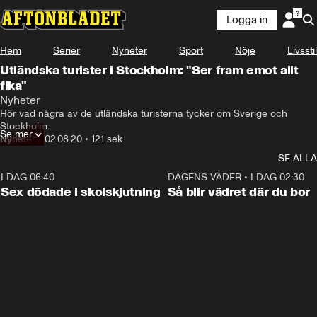
Logga in
Hem
Serier
Nyheter
Sport
Nöje
Livsstil
Utländska turister i Stockholm: "Ser fram emot allt
fika"
Nyheter
Hör vad några av de utländska turisterna tycker om Sverige och 
Stockholm.
Se mer
Nyheter
•
02.08.20
•
121 sek
SE ALLA
I DAG 06:40
0:47
DAGENS VÄDER
•
I DAG 02:30
Sex dödade i skolskjutning
Så blir vädret där du bor