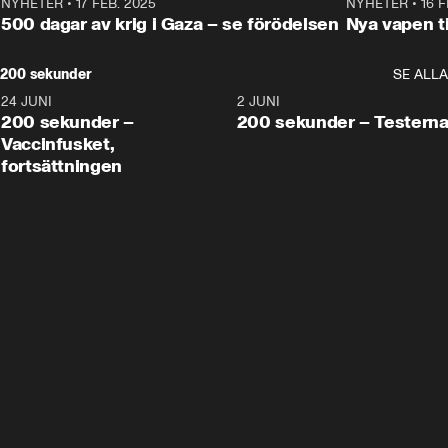
NYHETER
•
17 FEB. 2025
0:45
NYHETER
•
16 F
500 dagar av krig i Gaza – se förödelsen
Nya vapen ti
200 sekunder
SE ALLA
24 JUNI
5:00
2 JUNI
200 sekunder –
200 sekunder – Testern
Vaccinfusket,
fortsättningen