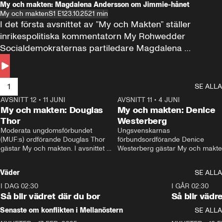
My och makten: Magdalena Andersson om Jimmie-hånet
My och makten
S1 E1
23.10.25
21 min
I det första avsnittet av ”My och Makten” ställer 
inrikespolitiska kommentatorn My Rohwedder 
Socialdemokraternas partiledare Magdalena 
Andersson till svars.
1
SE ALLA
AVSNITT 12
•
11 JUNI
26:27
AVSNITT 11
•
4 JUNI
2
My och makten: Douglas
My och makten: Denice
Thor
Westerberg
Moderata ungdomsförbundet 
Ungsvenskarnas 
(MUF:s) ordförande Douglas Thor 
förbundsordförande Denice 
gästar My och makten. I avsnittet 
Westerberg gästar My och makten.
diskuteras tonårsutvisningarna och 
avsnittet diskuteras migrationsfrå
hur Moderaterna ska locka väljare till 
och hur SD ska locka kvinnliga 
Väder
SE ALLA
valet i höst. 
väljare. 
I DAG 02:30
1:06
I GÅR 02:30
Så blir vädret där du bor
Så blir vädr
Senaste om konflikten i Mellanöstern
SE ALLA