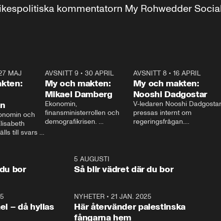
r inrikespolitiska kommentatorn My Rohwedder Soci
27 MAJ
3:51
AVSNITT 9
•
30 APRIL
24:00
AVSNITT 8
•
16 APRIL
25:1
kten:
My och makten:
My och makten:
Mikael Damberg
Nooshi Dadgostar
on
Ekonomin, 
V-ledaren Nooshi Dadgostar
finansministerrollen och 
pressas internt om 
onomin och 
demografikrisen. 
regeringsfrågan.

lisabeth 
Oppositionen ställs till svars 
I Aftonbladets 
ls till svars 
när Socialdemokraternas 
partiledarutfrågning ”My 
stern gästar 
Mikael Damberg gästar My 
och Makten” sätter hon ner 
My och Makten. 
och Makten. 
foten mot kritikerna:

1:06
5 AUGUSTI
1:0
– Vi ställer upp i val. Ska vi 
 du bor
Så blir vädret där du bor
vara med så sitter vi förstås 
25
1:22
NYHETER
•
21 JAN. 2025
0:5
ael – då hyllas
Här återvänder palestinska
fångarna hem