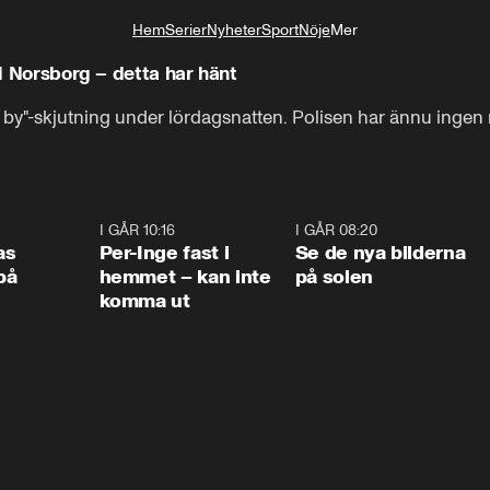
Hem
Serier
Nyheter
Sport
Nöje
Mer
Livsstil
 i Norsborg – detta har hänt
ve by"-skjutning under lördagsnatten. Polisen har ännu ingen
0:45
I GÅR 10:16
1:26
I GÅR 08:20
0:3
as
Per-Inge fast i
Se de nya bilderna
på
hemmet – kan inte
på solen
komma ut