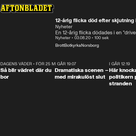
12-årig flicka död efter skjutning
Nyheter
En 12-årig flicka dödades i en "dri
Nyheter
•
03.08.20
•
100 sek
Brott
Botkyrka
Norsborg
DAGENS VÄDER
•
FÖR 25 MIN SEN
1:06
I GÅR 19:07
0:42
I GÅR 12:19
Så blir vädret där du
Dramatiska scenen –
Här knock
bor
med mirakulöst slut
politikern 
stranden