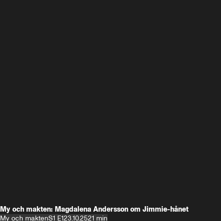
My och makten: Magdalena Andersson om Jimmie-hånet
My och makten
S1 E1
23.10.25
21 min