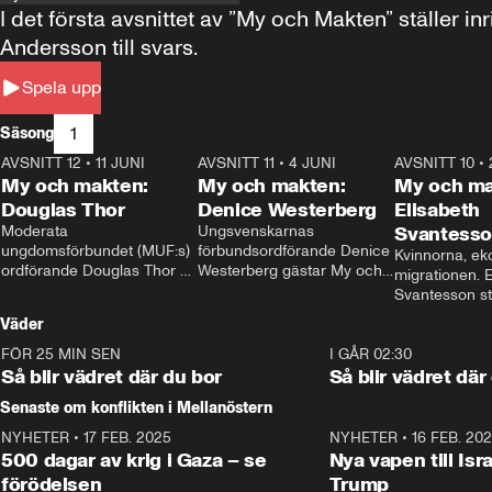
I det första avsnittet av ”My och Makten” ställe
Andersson till svars.
Spela upp
1
Säsong
AVSNITT 12
•
11 JUNI
26:27
AVSNITT 11
•
4 JUNI
23:40
AVSNITT 10
•
My och makten:
My och makten:
My och ma
Douglas Thor
Denice Westerberg
Elisabeth
Moderata 
Ungsvenskarnas 
Svantess
ungdomsförbundet (MUF:s) 
förbundsordförande Denice 
Kvinnorna, ek
ordförande Douglas Thor 
Westerberg gästar My och 
migrationen. E
gästar My och makten. I 
makten. I avsnittet 
Svantesson stäl
avsnittet diskuteras 
diskuteras migrationsfrågan 
när finansmini
Väder
tonårsutvisningarna och hur 
och hur SD ska locka 
Moderaterna ska locka 
kvinnliga väljare. 
FÖR 25 MIN SEN
1:06
I GÅR 02:30
väljare till valet i höst. 
Så blir vädret där du bor
Så blir vädret där
Senaste om konflikten i Mellanöstern
NYHETER
•
17 FEB. 2025
0:45
NYHETER
•
16 FEB. 20
500 dagar av krig i Gaza – se
Nya vapen till Isr
förödelsen
Trump