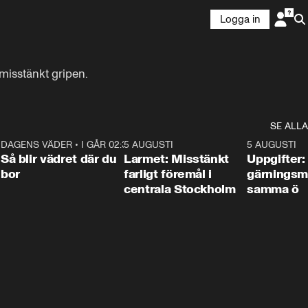
Logga in
 misstänkt gripen.
SE ALLA
1
DAGENS VÄDER
•
I GÅR 02:30
1:06
5 AUGUSTI
0:35
5 AUGUSTI
Så blir vädret där du
Larmet: Misstänkt
Uppgifter:
bor
farligt föremål i
gärningsm
centrala Stockholm
samma ö