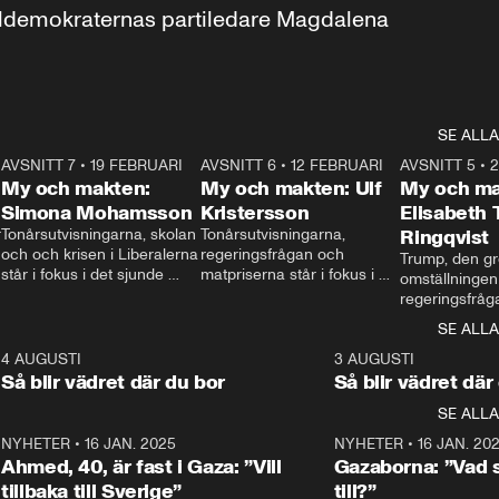
aldemokraternas partiledare Magdalena 
SE ALLA
7
AVSNITT 7
•
19 FEBRUARI
24:30
AVSNITT 6
•
12 FEBRUARI
27:30
AVSNITT 5
•
My och makten:
My och makten: Ulf
My och ma
Simona Mohamsson
Kristersson
Elisabeth
 
Tonårsutvisningarna, skolan 
Tonårsutvisningarna, 
Ringqvist
och och krisen i Liberalerna 
regeringsfrågan och 
Trump, den gr
står i fokus i det sjunde 
matpriserna står i fokus i 
omställningen
avsnittet av ”My och 
det sjätte avsnittet av ”My 
regeringsfråga
makten”. Se när 
och makten”. Se när 
centrum i det 
SE ALLA
Aftonbladets inrikespolitiska 
Aftonbladets inrikespolitiska 
avsnittet av ”
kommentator My 
kommentator My 
6
4 AUGUSTI
1:06
3 AUGUSTI
Makten”. Se nä
Rohwedder ställer 
Rohwedder ställer 
Så blir vädret där du bor
Så blir vädret där
Aftonbladets in
utbildnings- och 
statsminister Ulf Kristersson 
kommentator 
SE ALLA
integrationsminister Simona 
till svars.
Rohwedder stäl
Mohamsson till svars.
Centerpartiets
2
NYHETER
•
16 JAN. 2025
1:01
NYHETER
•
16 JAN. 20
Thand Ring till
Ahmed, 40, är fast i Gaza: ”Vill
Gazaborna: ”Vad s
tillbaka till Sverige”
till?”