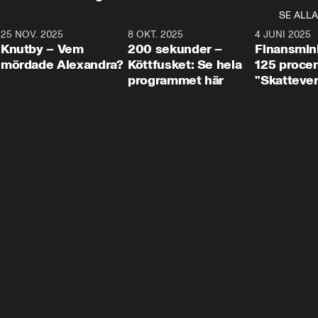
SE ALLA
3
25 NOV. 2025
31:05
8 OKT. 2025
4:29
4 JUNI 2025
Knutby – Vem
200 sekunder –
Finansmin
mördade Alexandra?
Köttfusket: Se hela
125 procent
programmet här
"Skattever
viktig uppg