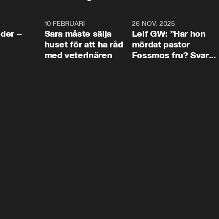
4:24
10 FEBRUARI
4:13
26 NOV. 2025
8:1
der –
Sara måste sälja
Leif GW: ”Har hon
huset för att ha råd
mördat pastor
med veterinären
Fossmos fru? Svar
nej.”