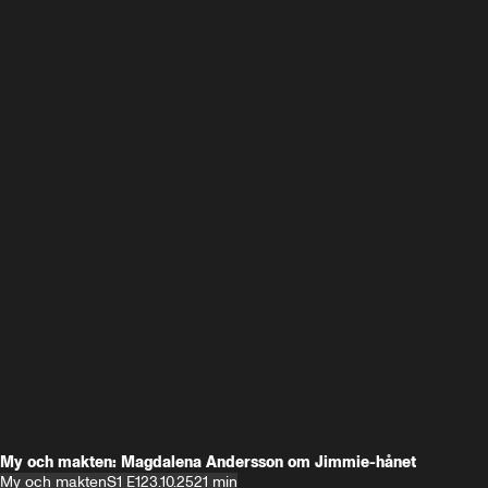
My och makten: Magdalena Andersson om Jimmie-hånet
My och makten
S1 E1
23.10.25
21 min