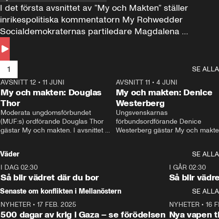
I det första avsnittet av ”My och Makten” ställer 
inrikespolitiska kommentatorn My Rohwedder 
Socialdemokraternas partiledare Magdalena 
Andersson till svars.
1
SE ALLA
AVSNITT 12
•
11 JUNI
26:27
AVSNITT 11
•
4 JUNI
2
My och makten: Douglas
My och makten: Denice
Thor
Westerberg
Moderata ungdomsförbundet 
Ungsvenskarnas 
(MUF:s) ordförande Douglas Thor 
förbundsordförande Denice 
gästar My och makten. I avsnittet 
Westerberg gästar My och makten.
diskuteras tonårsutvisningarna och 
avsnittet diskuteras migrationsfrå
hur Moderaterna ska locka väljare till 
och hur SD ska locka kvinnliga 
Väder
SE ALLA
valet i höst. 
väljare. 
I DAG 02:30
1:06
I GÅR 02:30
Så blir vädret där du bor
Så blir vädr
Senaste om konflikten i Mellanöstern
SE ALLA
NYHETER
•
17 FEB. 2025
0:45
NYHETER
•
16 F
500 dagar av krig i Gaza – se förödelsen
Nya vapen ti