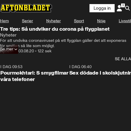
Logga in
Hem
Serier
Nyheter
Sport
Nöje
Livsstil
Tre tips: Så undviker du corona på flygplanet
Nyheter
För att undvika coronaviruset på ett flygplan gäller det att exponeras 
för smittan så lite som möjligt.
Se mer
Nyheter
•
03.08.20
•
122 sek
SE ALLA
I DAG 09:53
1:36
I DAG 06:40
Pourmokhtari: S smygfilmar
Sex dödade i skolskjutni
våra telefoner