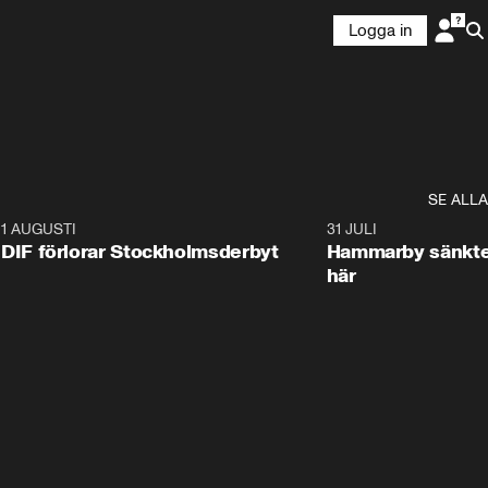
Logga in
SE ALLA
9
1 AUGUSTI
0:58
31 JULI
DIF förlorar Stockholmsderbyt
Hammarby sänkte
här