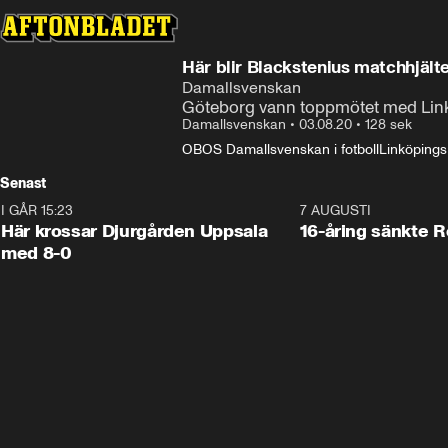
Här blir Blackstenius matchhjält
Damallsvenskan
Göteborg vann toppmötet med Lin
Damallsvenskan
•
03.08.20
•
128 sek
OBOS Damallsvenskan i fotboll
Linköping
Senast
I GÅR 15:23
1:39
7 AUGUSTI
Här krossar Djurgården Uppsala
16-åring sänkte 
med 8-0