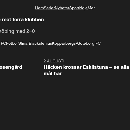
Hem
Serier
Nyheter
Sport
Nöje
Mer
Livsstil
e mot förra klubben
köping med 2–0
s FC
Fotboll
Stina Blackstenius
Kopparbergs/Göteborg FC
0:47
2 AUGUSTI
0:5
Rosengård
Häcken krossar Eskilstuna – se alla
mål här